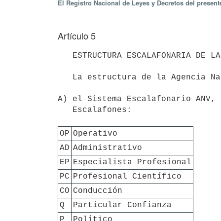
El Registro Nacional de Leyes y Decretos del presen
Artículo 5
   ESTRUCTURA ESCALAFONARIA DE LA AGENCIA NACIONAL DE VIVIENDA 

   La estructura de la Agencia Nacional de Vivienda cuenta con dos Sistemas Escalafonarios:

A) el Sistema Escalafonario ANV, 
   Escalafones:

OP
Operativo
AD
Administrativo
EP
Especialista Profesional
PC
Profesional Científico
CO
Conducción
Q
Particular Confianza
P
Político