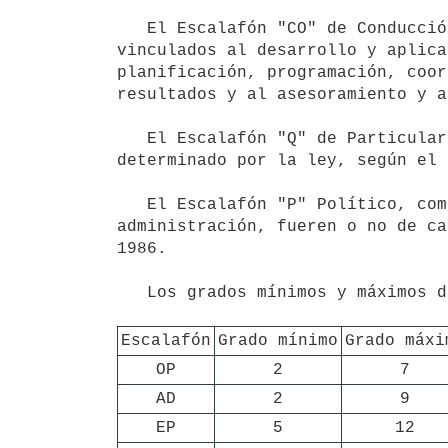
   El Escalafón "CO" de Conducción comprende los cargos pertenecientes a la estructura organizacional 
vinculados al desarrollo y aplica
planificación, programación, coor
resultados y al asesoramiento y a
   El Escalafón "Q" de Particular Confianza, incluye aquellos cargos cuyo carácter de particular confianza es 
determinado por la ley, según el 
   El Escalafón "P" Político, comprende los cargos correspondientes a órganos constitucionales de gobierno o 
administración, fueren o no de ca
1986.

   Los grados mínimos y máximos de los escalafones serán los siguientes:

Escalafón
Grado mínimo
Grado máxi
OP
2
7
AD
2
9
EP
5
12