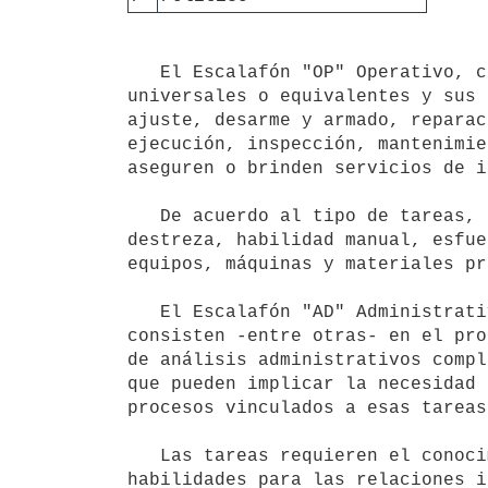
   El Escalafón "OP" Operativo, comprende un conjunto de actividades diversas dentro de los oficios 
universales o equivalentes y sus 
ajuste, desarme y armado, reparac
ejecución, inspección, mantenimie
aseguren o brinden servicios de i
   De acuerdo al tipo de tareas, requieren el manejo autónomo de conocimiento técnicos, teórico-prácticos, 
destreza, habilidad manual, esfue
equipos, máquinas y materiales pr
   El Escalafón "AD" Administrativo, comprende tareas diversas y de distinto grado de complejidad que 
consisten -entre otras- en el pro
de análisis administrativos compl
que pueden implicar la necesidad 
procesos vinculados a esas tareas.
   Las tareas requieren el conocimiento de normas, procedimientos, técnicas y prácticas administrativas, 
habilidades para las relaciones i