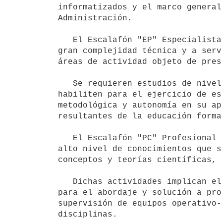
informatizados y el marco general
Administración.

   El Escalafón "EP" Especialista Profesional, comprende tareas complementarias o de asistencia a funciones de 
gran complejidad técnica y a serv
áreas de actividad objeto de pres
   Se requieren estudios de nivel medio y formación teórico-práctica especializada o estudios terciarios que 
habiliten para el ejercicio de es
metodológica y autonomía en su ap
resultantes de la educación forma
   El Escalafón "PC" Profesional y Científico, comprende actividades complejas cuyo desarrollo requiere un 
alto nivel de conocimientos que s
conceptos y teorías científicas, 
   Dichas actividades implican el manejo crítico de conocimientos teórico-prácticos diversificados, necesarios 
para el abordaje y solución a pro
supervisión de equipos operativo-
disciplinas.
