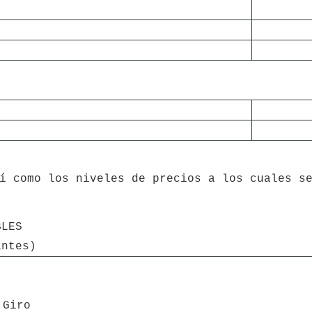
BLES
antes)
 Giro