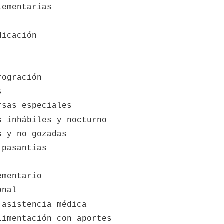
lementarias
dicación
rogración
s
rsas especiales
s inhábiles y nocturno
s y no gozadas
 pasantías
ementario
onal
 asistencia médica
limentación con aportes