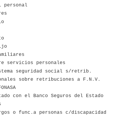
l personal
res
io
to
ijo
amiliares
re servicios personales
stema seguridad social s/retrib.
onales sobre retribuciones a F.N.V.
FONASA
tado con el Banco Seguros del Estado
s
rgos o func.a personas c/discapacidad