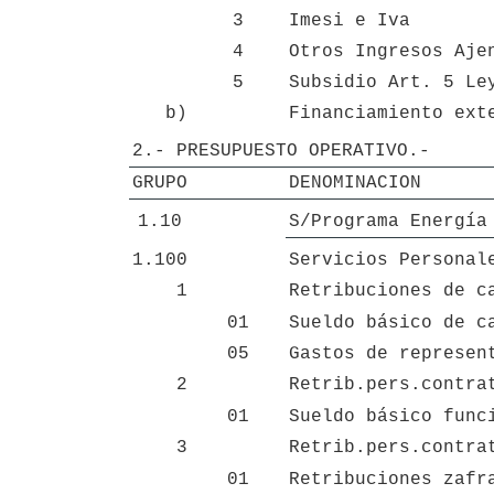
3
Imesi e Iva 
4
Otros Ingresos Aje
5
Subsidio Art. 5 Le
b)
Financiamiento ext
2.- PRESUPUESTO OPERATIVO.-
GRUPO
DENOMINACION
1.10
S/Programa Energía
1.100
Servicios Personal
1
Retribuciones de c
01
Sueldo básico de c
05
Gastos de represen
2
Retrib.pers.contra
01
Sueldo básico func
3
Retrib.pers.contra
01
Retribuciones zafr