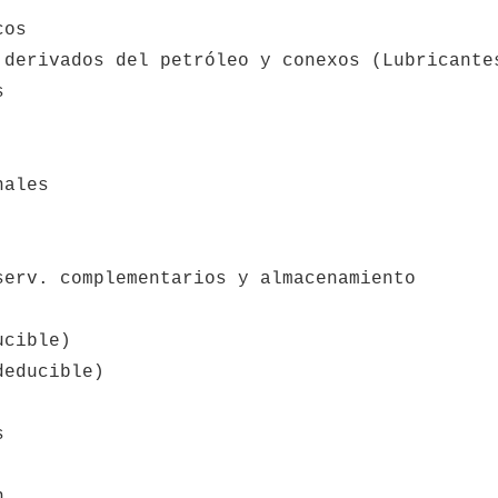
cos 
 derivados del petróleo y conexos (Lubricante
s 
nales
serv. complementarios y almacenamiento
ucible)
deducible)
s
n