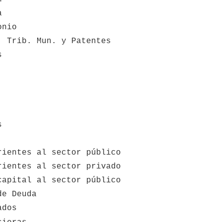
a
onio
, Trib. Mun. y Patentes
s
s
rientes al sector público
rientes al sector privado
capital al sector público
de Deuda
ados