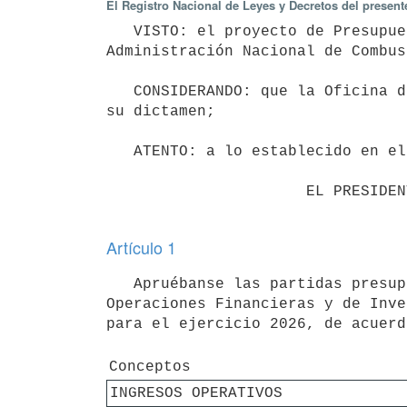
El Registro Nacional de Leyes y Decretos del present
   VISTO: el proyecto de Presupuesto Operativo, de Operaciones Financieras y de Inversiones de la 
Administración Nacional de Combus
   CONSIDERANDO: que la Oficina de Planeamiento y Presupuesto ha emitido su informe y el Tribunal de Cuentas 
su dictamen;

   ATENTO: a lo establecido en el artículo 221 de la Constitución de la República;

                      EL PRESIDENTE DE LA REPÚBLICA

Artículo 1
   Apruébanse las partidas presupuestales correspondientes al Presupuesto de Recursos,  Operativo, de 
Operaciones Financieras y de Inve
para el ejercicio 2026, de acuerd
Conceptos
INGRESOS OPERATIVOS