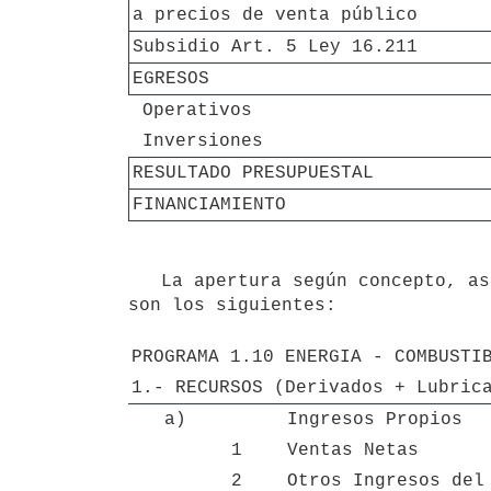
a precios de venta público
Subsidio Art. 5 Ley 16.211
EGRESOS
 Operativos
 Inversiones
RESULTADO PRESUPUESTAL
FINANCIAMIENTO
   La apertura según concepto, así como los niveles de precios a los cuales se expresan las citadas partidas 
son los siguientes:

PROGRAMA 1.10 ENERGIA - COMBUSTI
1.- RECURSOS (Derivados + Lubric
a)
Ingresos Propios
1
Ventas Netas
2
Otros Ingresos del