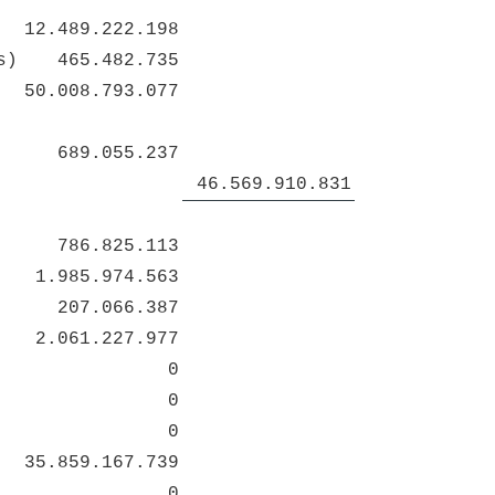
12.489.222.198
s)
465.482.735
50.008.793.077
689.055.237
46.569.910.831
786.825.113
1.985.974.563
207.066.387
2.061.227.977
0
0
0
35.859.167.739
0