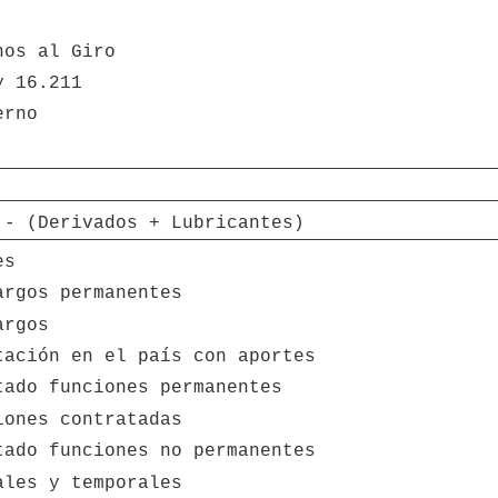
nos al Giro
y 16.211
erno
 - (Derivados + Lubricantes)
es
argos permanentes
argos
tación en el país con aportes
tado funciones permanentes
iones contratadas
tado funciones no permanentes
ales y temporales