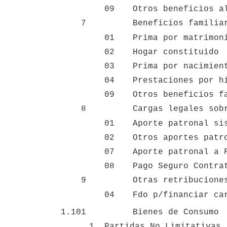
09
Otros beneficios a
7
Beneficios familia
01
Prima por matrimon
02
Hogar constituido
03
Prima por nacimien
04
Prestaciones por h
09
Otros beneficios f
8
Cargas legales sob
01
Aporte patronal si
02
Otros aportes patr
07
Aporte patronal a 
08
Pago Seguro Contra
9
Otras retribucione
04
Fdo p/financiar ca
1.101
Bienes de Consumo
1. Partidas No Limitativas