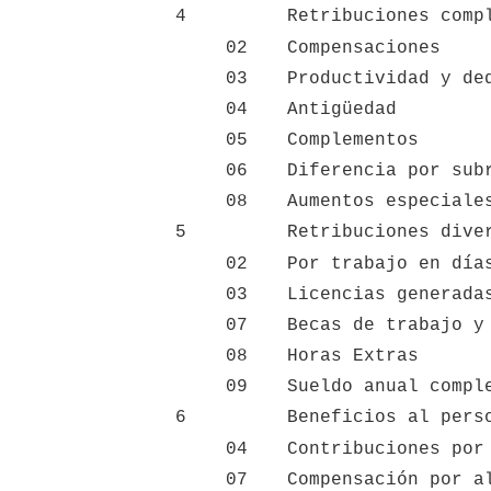
4
Retribuciones comp
02
Compensaciones
03
Productividad y de
04
Antigüedad
05
Complementos
06
Diferencia por sub
08
Aumentos especiale
5
Retribuciones dive
02
Por trabajo en día
03
Licencias generada
07
Becas de trabajo y
08
Horas Extras
09
Sueldo anual compl
6
Beneficios al pers
04
Contribuciones por
07
Compensación por a