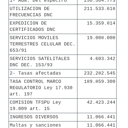
1- Adm. Del espectro
250.504.773
UTILIZACION DE 
211.533.618
FRECUENCIAS DNC
EXPEDICION DE 
15.359.814
CERTIFICADOS DNC
SERVICIOS MOVILES 
19.008.000
TERRESTRES CELULAR DEC. 
653/91
SERVICIOS SATELITALES 
4.603.342
DNC DEC. 153/93
2- Tasas afectadas
232.282.545
TASA CONTROL MARCO 
189.859.300
REGULATORIO Ley 17.930 
art. 197
COMISION TFSPU Ley 
42.423.244
19.009 art. 15
INGRESOS DIVERSOS
11.066.441
Multas y sanciones
11.066.441