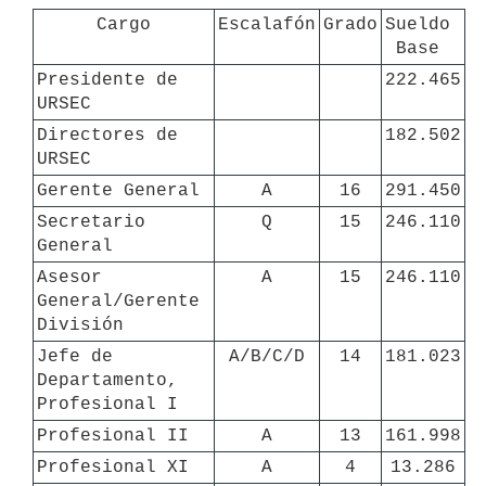
Cargo
Escalafón
Grado
Sueldo 
Base 
Presidente de 
222.465
URSEC
Directores de 
182.502
URSEC
Gerente General
A
16
291.450
Secretario 
Q
15
246.110
General
Asesor 
A
15
246.110
General/Gerente 
División
Jefe de 
A/B/C/D
14
181.023
Departamento, 
Profesional I
Profesional II
A
13
161.998
Profesional XI
A
4
13.286