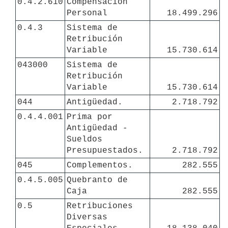
0.4.2.610
Compensación 
Personal
18.499.296
0.4.3
Sistema de 
Retribución 
Variable
15.730.614
043000
Sistema de 
Retribución 
Variable
15.730.614
044
Antigüedad.
2.718.792
0.4.4.001
Prima por 
Antigüedad - 
Sueldos 
Presupuestados. 
2.718.792
045
Complementos.
282.555
0.4.5.005
Quebranto de 
Caja
282.555
0.5
Retribuciones 
Diversas 