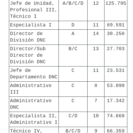
Jefe de Unidad, 
A/B/C/D
12
125.795
Profesional III, 
Técnico I
Especialista I
D
11
89.591
Director de 
A
14
30.258
División DNC
Director/Sub 
B/C
13
27.703
Director de 
División DNC
Jefe de 
C
11
23.531
Departamento DNC
Administrativo 
C
8
53.090
III
Administrativo 
C
7
17.342
DNC
Especialista II, 
C/D
10
74.660
Administrativo I
Técnico IV, 
B/C/D
9
66.359