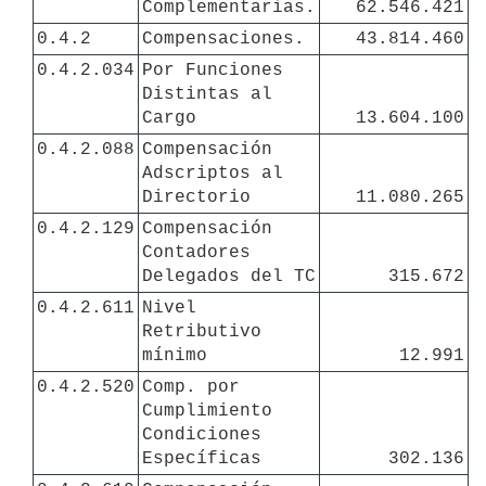
Complementarias.
62.546.421
0.4.2
Compensaciones.
43.814.460
0.4.2.034
Por Funciones 
Distintas al 
Cargo
13.604.100
0.4.2.088
Compensación 
Adscriptos al 
Directorio
11.080.265
0.4.2.129
Compensación 
Contadores 
Delegados del TC
315.672
0.4.2.611
Nivel 
Retributivo 
mínimo
12.991
0.4.2.520
Comp. por 
Cumplimiento 
Condiciones 
Específicas
302.136