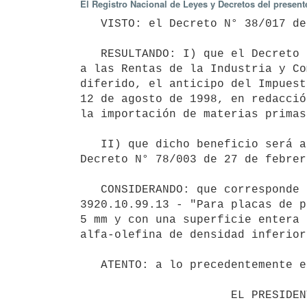
El Registro Nacional de Leyes y Decretos del presen
   VISTO: el Decreto N° 38/017 de 13 de febrero de 2017.

   RESULTANDO: I) que el Decreto 78/003 de 27 de febrero de 2003, dispuso que los contribuyentes del Impuesto 
a las Rentas de la Industria y Co
diferido, el anticipo del Impuest
12 de agosto de 1998, en redacció
la importación de materias primas
   II) que dicho beneficio será aplicable a las importaciones de materias primas de acuerdo al Anexo del 
Decreto N° 78/003 de 27 de febrer
   CONSIDERANDO: que corresponde acceder a la solicitud de incorporación de los productos con ítem arancelario 
3920.10.99.13 - "Para placas de p
5 mm y con una superficie entera 
alfa-olefina de densidad inferior
   ATENTO: a lo precedentemente expuesto,

                      EL PRESIDENTE DE LA REPÚBLICA
