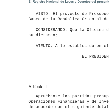
El Registro Nacional de Leyes y Decretos del presen
   VISTO: El proyecto de Presupuesto de Recursos, Operativo, de Operaciones Financieras y de Inversiones del 
Banco de la República Oriental de
   CONSIDERANDO: Que la Oficina de Planeamiento y Presupuesto ha emitido su informe y el Tribunal de Cuentas 
su dictamen; 

   ATENTO: A lo establecido en el artículo 221 de la Constitución de la República;

                      EL PRESIDENTE DE LA REPÚBLICA

Artículo 1
   Apruébanse las partidas presupuestales correspondientes al Presupuesto de Recursos, Operativo, de 
Operaciones Financieras y de Inve
de acuerdo con el siguiente detal