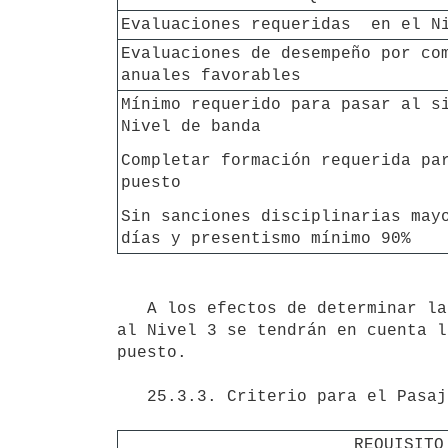
Evaluaciones requeridas  en el N
Evaluaciones de desempeño por com
anuales favorables
Mínimo requerido para pasar al si
Nivel de banda
Completar formación requerida par
puesto
Sin sanciones disciplinarias mayo
días y presentismo mínimo 90%  
   A los efectos de determinar la cantidad mínima de evaluaciones de desempeño superior requeridas para pasar 
al Nivel 3 se tendrán en cuenta l
puesto. 

   25.3.3. Criterio para el Pasaje del Nivel 3 al 4.

REQUISITO