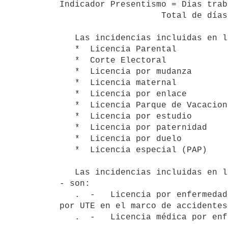
Indicador Presentismo = Dias trab
                    Total de días laborables

   Las incidencias incluidas en la categoría Licencia Causal Específica - que no configuran ausentismo - son:

   *  Licencia Parental

   *  Corte Electoral

   *  Licencia por mudanza

   *  Licencia maternal

   *  Licencia por enlace

   *  Licencia Parque de Vacaciones

   *  Licencia por estudio

   *  Licencia por paternidad

   *  Licencia por duelo

   *  Licencia especial (PAP)

   Las incidencias incluidas en la categoría Lic. Médica y Accidentes Laborales - que no configuran ausentismo 
- son:

   .  -   Licencia por enfermedad o accidente de trabajo amparados por el BSE, o licencias médicas amparadas 
por UTE en el marco de accidentes
   .  -   Licencia médica por enfermedades oncológicas
