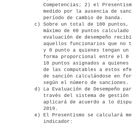
   Competencias; 2) el Presentismo y 3) El Comportamiento Funcional

   medido por la ausencia de sanciones disciplinarias, medidos en el

   período de cambio de banda.

c) Sobre un total de 100 puntos, 
   máximo de 80 puntos calculado en forma proporcional en función de la

   evaluación de desempeño recibida; el Presentismo, 10 puntos para

   aquellos funcionarios que no tengan ninguna inasistencia en el período

   y 0 punto a quienes tengan un 10% de inasistencias calculándose en

   forma proporcional entre el 0 y el 10%; y el Comportamiento Funcional

   10 puntos asignados a quienes no tengan ninguna sanción disciplinaria

   de las computables a estos efectos y 0 punto a quienes acumulen 5 días

   de sanción calculándose en forma proporcional entre el 0 y el 10%

   según el número de sanciones.

d) La Evaluación de Desempeño par
   través del sistema de gestión del desempeño por competencias, que se

   aplicará de acuerdo a lo dispuesto por la R19.-1564, de 20 de junio de

   2019.

e) El Presentismo se calculará me
   indicador:
