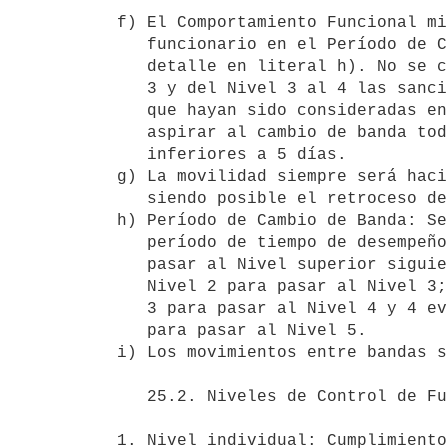
f) El Comportamiento Funcional mi
   funcionario en el Período de Cambio de Banda (dos o cuatro según

   detalle en literal h). No se consideran para el pasaje del Nivel 2 al

   3 y del Nivel 3 al 4 las sanciones por llegadas tarde o inasistencias

   que hayan sido consideradas en el cálculo del ausentismo. Podrán

   aspirar al cambio de banda todos aquellos que tengan sanciones

   inferiores a 5 días. 

g) La movilidad siempre será haci
   siendo posible el retroceso dentro de la misma.

h) Período de Cambio de Banda: Se
   período de tiempo de desempeño requerido en un Nivel de la banda para

   pasar al Nivel superior siguiente: dos evaluaciones de desempeño en el

   Nivel 2 para pasar al Nivel 3; 2 evaluaciones de desempeño en el Nivel

   3 para pasar al Nivel 4 y 4 evaluaciones de desempeño en el Nivel 4

   para pasar al Nivel 5.  

i) Los movimientos entre bandas s
   25.2. Niveles de Control de Funcionamiento del Sistema. 

1. Nivel individual: Cumplimiento