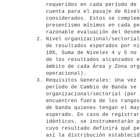
   requeridos en cada período de evaluación a efectos de ser tenidos en

   cuenta para el pasaje de Nivel en la banda al final de los períodos

   considerados. Estos se complementan adicionalmente con requisitos de

   presentismo mínimos en cada período de evaluación, para garantizar una

   razonable evaluación del desempeño en dicho período.

2. Nivel organizacional/sectorial
   de resultados esperados por nivel de la banda: Nivel 5 no mayor al

   10%, Suma de Niveles 4 y 5 no mayor a 35%. Se realizará el monitoreo

   de los resultados alcanzados en cada período de evaluación en el

   ámbito de cada Área y Zona organizacional (estratégica, táctica, y

   operacional).

3. Requisitos Generales: Una vez 
   período de Cambio de Banda se evaluarán los resultados para el Nivel

   organizacional/sectorial (por Área y zona). Cuando los resultados se

   encuentren fuera de los rangos establecidos en el numeral 2, cambiarán

   de banda quienes tengan el mayor puntaje hasta completar el resultado

   esperado. En caso de registrarse un empate con puntajes totales

   idénticos, se instrumentarán pruebas a los funcionarios involucrados,

   cuyo resultado definirá qué personas cambiarán de banda, asegurando

   así la distribución establecida para los distintos Niveles.
