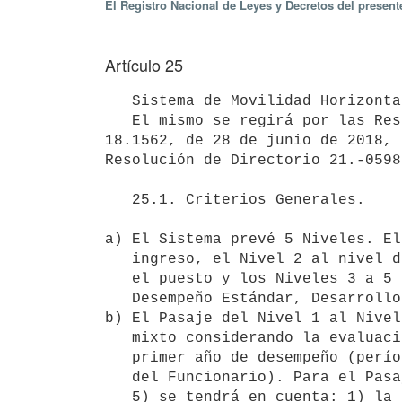
El Registro Nacional de Leyes y Decretos del presen
Artículo 25
   Sistema de Movilidad Horizontal.

   El mismo se regirá por las Resoluciones del Directorio de UTE R.18-1491, de 25 de junio de 2018 y R 
18.1562, de 28 de junio de 2018, 
Resolución de Directorio 21.-0598
   25.1. Criterios Generales. 

a) El Sistema prevé 5 Niveles. El
   ingreso, el Nivel 2 al nivel de afianzamiento en la organización y en

   el puesto y los Niveles 3 a 5 se corresponden con los niveles de

   Desempeño Estándar, Desarrollo y Expertise.

b) El Pasaje del Nivel 1 al Nivel
   mixto considerando la evaluación del superior jerárquico al cabo del

   primer año de desempeño (período provisorio previsto en el Estatuto

   del Funcionario). Para el Pasaje a cada nivel superior (Niveles 3, 4 y

   5) se tendrá en cuenta: 1) la Evaluación de Desempeño por
