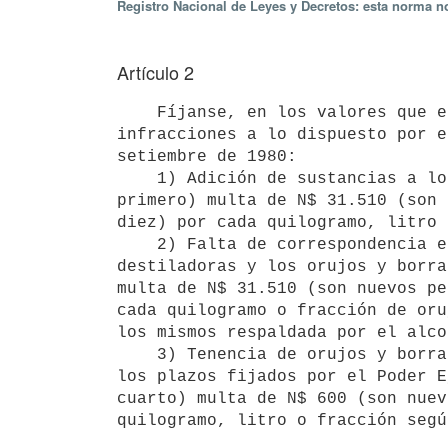
Registro Nacional de Leyes y Decretos: esta norma no
Artículo 2
    Fíjanse, en los valores que en cada caso de indican, las multas por

infracciones a lo dispuesto por e
setiembre de 1980:

    1) Adición de sustancias a lo orujos y borras (artículo 4 inciso

primero) multa de N$ 31.510 (son 
diez) por cada quilogramo, litro 
    2) Falta de correspondencia entre el alcohol obtenido por las plantas

destiladoras y los orujos y borra
multa de N$ 31.510 (son nuevos pe
cada quilogramo o fracción de oru
los mismos respaldada por el alco
    3) Tenencia de orujos y borras fuera de las plantas destiladoras y de

los plazos fijados por el Poder E
cuarto) multa de N$ 600 (son nuev