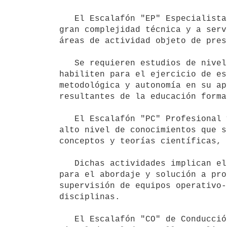
   El Escalafón "EP" Especialista Profesional, comprende tareas complementarias o de asistencia a funciones de 
gran complejidad técnica y a serv
áreas de actividad objeto de pres
   Se requieren estudios de nivel medio y formación teórico-práctica especializada o estudios terciarios que 
habiliten para el ejercicio de es
metodológica y autonomía en su ap
resultantes de la educación forma
   El Escalafón "PC" Profesional y Científico, comprende actividades complejas cuyo desarrollo requiere un 
alto nivel de conocimientos que s
conceptos y teorías científicas, 
   Dichas actividades implican el manejo crítico de conocimientos teórico-prácticos diversificados, necesarios 
para el abordaje y solución a pro
supervisión de equipos operativo-
disciplinas.

   El Escalafón "CO" de Conducción comprende los cargos pertenecientes a la estructura organizacional 