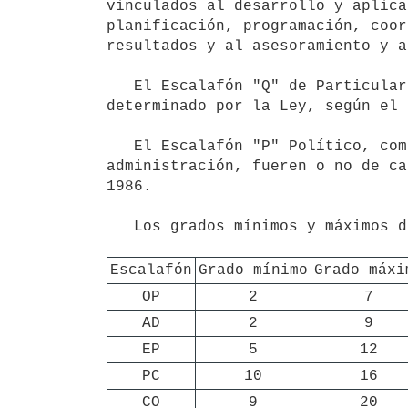
vinculados al desarrollo y aplica
planificación, programación, coor
resultados y al asesoramiento y a
   El Escalafón "Q" de Particular Confianza, incluye aquellos cargos cuyo carácter de particular confianza es 
determinado por la Ley, según el 
   El Escalafón "P" Político, comprende los cargos correspondientes a órganos constitucionales de gobierno o 
administración, fueren o no de ca
1986.

   Los grados mínimos y máximos de los escalafones serán los siguientes:

Escalafón
Grado mínimo
Grado máxi
OP
2
7
AD
2
9
EP
5
12
PC
10
16
CO
9
20