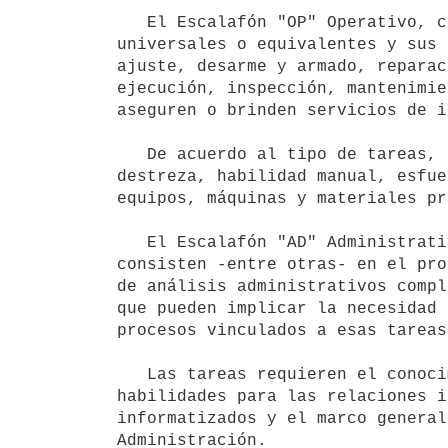
   El Escalafón "OP" Operativo, comprende un conjunto de actividades diversas dentro de los oficios 
universales o equivalentes y sus 
ajuste, desarme y armado, reparac
ejecución, inspección, mantenimie
aseguren o brinden servicios de i
   De acuerdo al tipo de tareas, requieren el manejo autónomo de conocimiento técnicos, teórico-prácticos, 
destreza, habilidad manual, esfue
equipos, máquinas y materiales pr
   El Escalafón "AD" Administrativo, comprende tareas diversas y de distinto grado de complejidad que 
consisten -entre otras- en el pro
de análisis administrativos compl
que pueden implicar la necesidad 
procesos vinculados a esas tareas.
   Las tareas requieren el conocimiento de normas, procedimientos, técnicas y prácticas administrativas, 
habilidades para las relaciones i
informatizados y el marco general
Administración.
