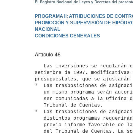
El Registro Nacional de Leyes y Decretos del presen
PROGRAMA II: ATRIBUCIONES DE CONTR
PROMOCIÓN Y SUPERVISIÓN DE HIPÓDRO
NACIONAL
Artículo 46
   Las inversiones se regularán en lo pertinente por las normas dispuestas en el Decreto N° 342/997, de 17 de 
setiembre de 1997, modificativas 
presupuestales, que se ajustarán 
*  Las trasposiciones de asignaci
   un mismo programa serán autorizadas por el Director General y deberán

   ser comunicadas a la Oficina de Planeamiento y Presupuesto y al

   Tribunal de Cuentas. 

*  Las trasposiciones de asignaci
   distintos programas requerirán autorización del Poder Ejecutivo,

   previo informe favorable de la Oficina de Planeamiento y Presupuesto y

   del Tribunal de Cuentas. La solicitud deberá ser presentada ante la
