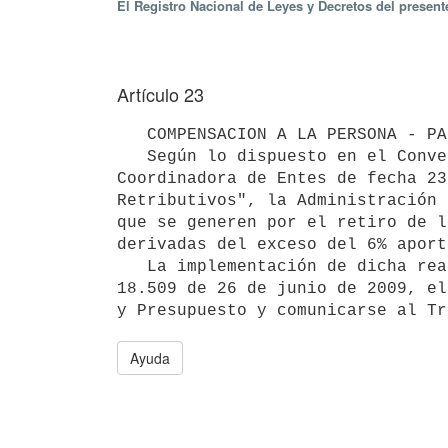
El Registro Nacional de Leyes y Decretos del presen
Artículo 23
   COMPENSACION A LA PERSONA - PARTIDA EXCEDENTE DEL 6%.

   Según lo dispuesto en el Convenio firmado en el Consejo de Rama entre el Poder Ejecutivo y la Mesa Sindical 
Coordinadora de Entes de fecha 23
Retributivos", la Administración 
que se generen por el retiro de l
derivadas del exceso del 6% aport
   La implementación de dicha reasignación quedará sujeta al Acuerdo que se celebre en el marco de la Ley N° 
18.509 de 26 de junio de 2009, el
Ayuda