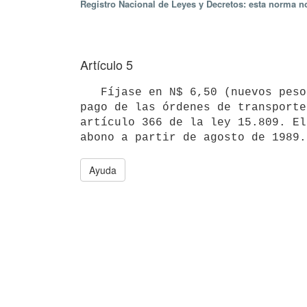
Registro Nacional de Leyes y Decretos: esta norma no
Artículo 5
   Fíjase en N$ 6,50 (nuevos pesos seis con cincuenta centésimos) el valor del pasajero kilómetro, para el 
pago de las órdenes de transporte
artículo 366 de la ley 15.809. El
abono a partir de agosto de 1989.
Ayuda