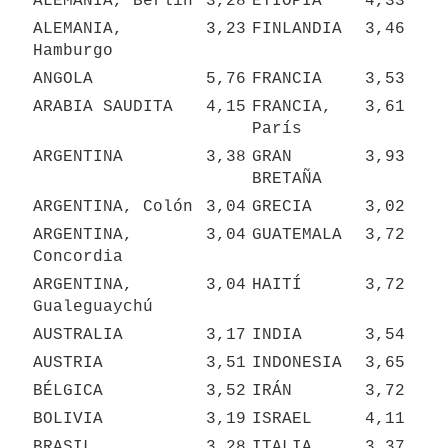
ALEMANIA, Berlín
3,28
ETIOPÍA
4,33
ALEMANIA, 
3,23
FINLANDIA
3,46
Hamburgo
ANGOLA
5,76
FRANCIA
3,53
ARABIA SAUDITA
4,15
FRANCIA, 
3,61
París
ARGENTINA
3,38
GRAN 
3,93
BRETAÑA
ARGENTINA, Colón
3,04
GRECIA
3,02
ARGENTINA, 
3,04
GUATEMALA
3,72
Concordia
ARGENTINA, 
3,04
HAITÍ
3,72
Gualeguaychú
AUSTRALIA
3,17
INDIA
3,54
AUSTRIA
3,51
INDONESIA
3,65
BÉLGICA
3,52
IRÁN
3,72
BOLIVIA
3,19
ISRAEL
4,11
BRASIL
3,28
ITALIA
3,37