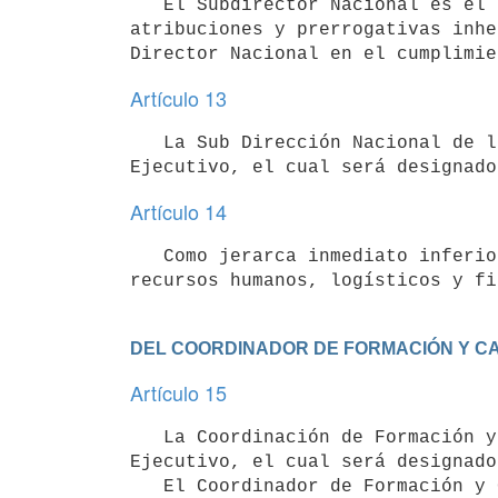
   El Subdirector Nacional es el segundo en el mando de la Dirección Nacional de la Educación Policial con las 
atribuciones y prerrogativas inhe
Artículo 13
   La Sub Dirección Nacional de la Educación Policial estará a cargo de un Comisario Mayor del Sub Escalafón 
Artículo 14
   Como jerarca inmediato inferior del Director Nacional, tendrá a su cargo la gestión y administración de 
recursos humanos, logísticos y fi
DEL COORDINADOR DE FORMACIÓN Y C
Artículo 15
   La Coordinación de Formación y Capacitación estará a cargo de un Comisario Mayor del Sub Escalafón 
Ejecutivo, el cual será designado
   El Coordinador de Formación y Capacitación será el nexo entre el Director y Sub Director Nacional de la 