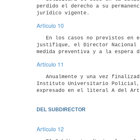
perdido el derecho a su permanenc
Artículo 10
   En los casos no previstos en el presente Reglamento, y en los que la gravedad de la falta cometida lo 
justifique, el Director Nacional 
Artículo 11
   Anualmente y una vez finalizado el período de exámenes correspondientes al último año de los cursantes del 
Instituto Universitario Policial,
expresado en el literal A del Art
Artículo 12