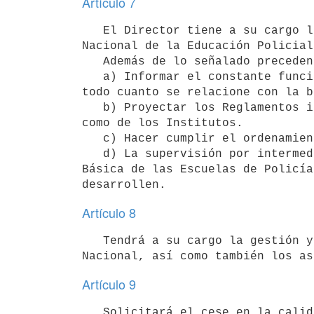
Artículo 7
   El Director tiene a su cargo la Dirección y mando de todos los Institutos que conforman la Dirección 
Nacional de la Educación Policial
   Además de lo señalado precedentemente, son atribuciones y deberes especiales del Director:

   a) Informar el constante funcionamiento de la Dirección Nacional, proponiendo al Ministerio del Interior 
todo cuanto se relacione con la b
   b) Proyectar los Reglamentos internos que reclamen los distintos servicios de la Dirección Nacional, así 
como de los Institutos.

   c) Hacer cumplir el ordenamiento jurídico vigente.

   d) La supervisión por intermedio del Instituto de Formación y Capacitación para el Personal de la Escala 
Básica de las Escuelas de Policía
Artículo 8
   Tendrá a su cargo la gestión y administración en lo correspondiente a los recursos humanos de la Dirección 
Artículo 9
   Solicitará el cese en la calidad de alumno del Instituto Universitario Policial, de aquellos que hubieran 