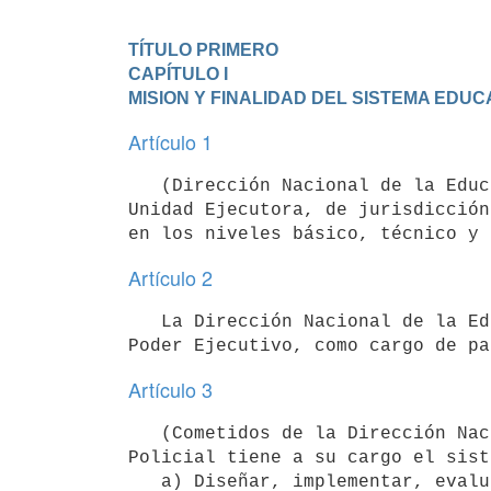
TÍTULO PRIMERO
CAPÍTULO I

MISION Y FINALIDAD DEL SISTEMA EDUC
Artículo 1
   (Dirección Nacional de la Educación Policial).- La Dirección Nacional de la Educación Policial es una 
Unidad Ejecutora, de jurisdicción
Artículo 2
   La Dirección Nacional de la Educación Policial estará a cargo de un Director, el cual será designado por el 
Artículo 3
   (Cometidos de la Dirección Nacional de la Educación Policial).- La Dirección Nacional de la Educación 
Policial tiene a su cargo el sist
   a) Diseñar, implementar, evaluar, acreditar y certificar los procesos de formación y perfeccionamiento de 