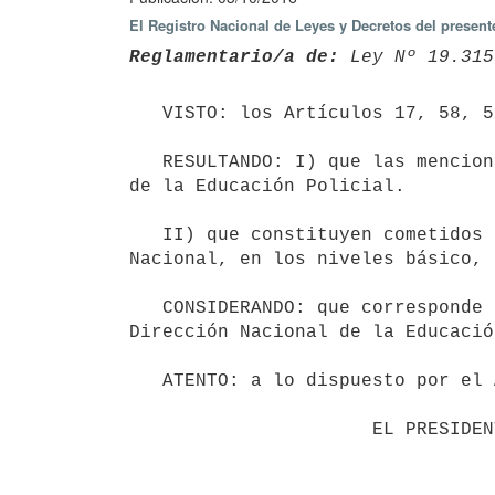
El Registro Nacional de Leyes y Decretos del presen
Reglamentario/a de:
 Ley Nº 19.315
   VISTO: los Artículos 17, 58, 59 y 60 de la Ley 19.315 de 18 de febrero de 2015.

   RESULTANDO: I) que las mencionadas disposiciones legales establecen los cometidos de la Dirección Nacional 
de la Educación Policial.

   II) que constituyen cometidos de la referida unidad ejecutora, la capacitación permanente de la Policía 
Nacional, en los niveles básico, 
   CONSIDERANDO: que corresponde reglamentar la Ley mencionada, determinando la estructura orgánica de la 
Dirección Nacional de la Educació
   ATENTO: a lo dispuesto por el Artículo 168 numeral 4° de la Constitución de la República.

                      EL PRESIDENTE DE LA REPÚBLICA
