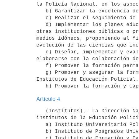
la Policía Nacional, en los aspec
   b) Garantizar la excelencia de dichos procesos.

   c) Realizar el seguimiento de los egresados, asegurando la coherencia y unidad de la educación impartida.

   d) Implementar los planes educativos de dicha unidad ejecutora con la colaboración, en lo pertinente, de 
otras instituciones públicas o pr
medios idóneos, proponiendo al Mi
evolución de las ciencias que inc
   e) Diseñar, implementar y evaluar planes y proyectos de investigación y extensión, los cuales podrán 
elaborarse con la colaboración de
   f) Promover la formación permanente de los integrantes de la Policía Nacional.

   g) Promover y asegurar la formación y el perfeccionamiento del personal docente e instructores de los 
Institutos de Educación Policial.

Artículo 4
   (Institutos).- La Dirección Nacional de la Educación Policial estará integrada por los siguientes 
institutos de la Educación Polici
   a) Instituto Universitario Policial.

   b) Instituto de Posgrados Universitarios y Estudios Superiores.

   c) Instituto de Formación y Capacitación para el Personal de la Escala Básica.
