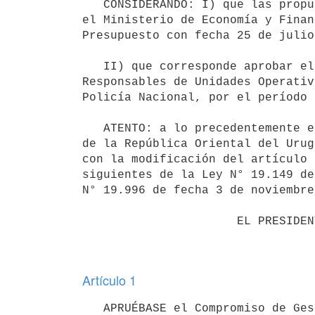
   CONSIDERANDO: I) que las propuestas fueron avaladas por la Comisión de Compromisos de Gestión integrada por 
el Ministerio de Economía y Finan
Presupuesto con fecha 25 de julio
   II) que corresponde aprobar el Compromiso de Gestión propuesto por el Ministerio del Interior para los 
Responsables de Unidades Operativ
Policía Nacional, por el período 
   ATENTO: a lo precedentemente expuesto y a lo preceptuado por el artículo 168 numeral 4° de la Constitución 
de la República Oriental del Urug
con la modificación del artículo 
siguientes de la Ley N° 19.149 de
N° 19.996 de fecha 3 de noviembre
                      EL PRESIDENTE DE LA REPÚBLICA

Artículo 1
   APRUÉBASE el Compromiso de Gestión propuesto por el Ministerio del Interior para los Responsables de las 