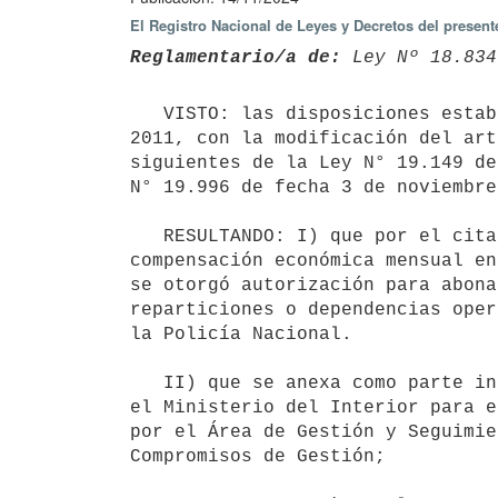
El Registro Nacional de Leyes y Decretos del present
Reglamentario/a de:
 Ley Nº 18.834
   VISTO: las disposiciones establecidas por el artículo 119 de la Ley N° 18.834 de fecha 4 de noviembre de 
2011, con la modificación del art
siguientes de la Ley N° 19.149 de
N° 19.996 de fecha 3 de noviembre
   RESULTANDO: I) que por el citado marco normativo se dispuso, en primer lugar la creación de una 
compensación económica mensual en
se otorgó autorización para abona
reparticiones o dependencias oper
la Policía Nacional.

   II) que se anexa como parte integrante del presente Decreto, el informe sobre las metas comprometidas por 
el Ministerio del Interior para e
por el Área de Gestión y Seguimie
Compromisos de Gestión;
