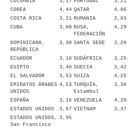
COLOMBIA
3,17
PORTUGAL
3,21
COREA
4,44
QATAR
4,86
COSTA RICA
3,21
RUMANIA
2,83
CUBA
3,80
RUSA, 
4,29
FEDERACIÓN
DOMINICANA, 
3,30
SANTA SEDE
3,28
REPÚBLICA
ECUADOR
3,18
SUDÁFRICA
3,25
EGIPTO
3,48
SUECIA
3,42
EL SALVADOR
3,53
SUIZA
4,25
EMIRATOS ÁRABES 
4,53
TURQUÍA, 
3,38
UNIDOS
Estambul
ESPAÑA
3,16
VENEZUELA
4,20
ESTADOS UNIDOS
3,67
VIETNAM
3,37
ESTADOS UNIDOS, 
3,95
San Francisco