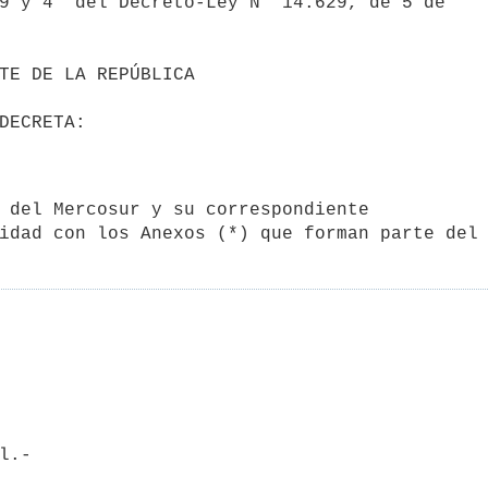
9 y 4° del Decreto-Ley N° 14.629, de 5 de

idad con los Anexos (*) que forman parte del