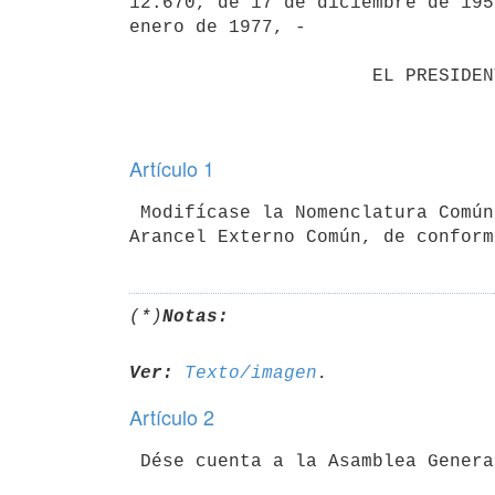
12.670, de 17 de diciembre de 195
enero de 1977, -

                      EL PRESIDENTE DE LA REPÚBLICA

Artículo 1
 Modifícase la Nomenclatura Común del Mercosur y su correspondiente

Arancel Externo Común, de conform
(*)
Notas:
Ver:
Texto/imagen
Artículo 2