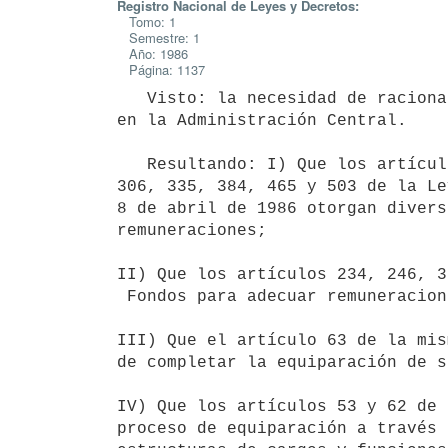
Registro Nacional de Leyes y Decretos:
Tomo: 1
Semestre: 1
Año: 1986
Página: 1137
   Visto: la necesidad de racionalizar las estructuras de remuneraciones

en la Administración Central.

   Resultando: I) Que los artículos 119, 147, 157, 171, 177, 223, 235,

306, 335, 384, 465 y 503 de la Le
8 de abril de 1986 otorgan divers
remuneraciones;

II) Que los artículos 234, 246, 3
 Fondos para adecuar remuneraciones de funcionarios;

III) Que el artículo 63 de la mis
de completar la equiparación de s
IV) Que los artículos 53 y 62 de 
proceso de equiparación a través 