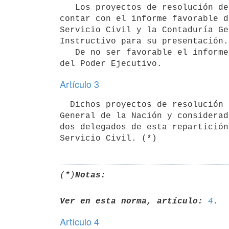
   Los proyectos de resolución de asignación de dichas partidas deberán

contar con el informe favorable d
Servicio Civil y la Contaduría Ge
Instructivo para su presentación.

   De no ser favorable el informe se elevarán los antecedentes a decisión

Artículo 3
  Dichos proyectos de resolución serán presentados en la Contaduría

General de la Nación y considerad
dos delegados de esta repartición
(*)
Notas:
Ver en esta norma, artículo:
4
Artículo 4