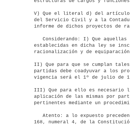
estructuras de cargos y funciones
V) Que el literal d) del artículo
del Servicio Civil y a la Contadu
informe de dichos proyectos de ra
   Considerando: I) Que aquellas partidas especiales de remuneraciones

establecidas en dicha ley se insc
racionalización y de equiparación
II) Que para que se cumplan tales
partidas debe coadyuvar a los pro
vigencia será el 1º de julio de 1
III) Que para ello es necesario l
aplicación de las mismas por part
pertinentes mediante un procedimi
   Atento: a lo expuesto precedentemente y a lo establecido en el artículo

168, numeral 4, de la Constitució