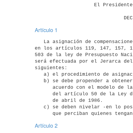
                    El Presidente de la República

              
Artículo 1
   La asignación de compensaciones con cargo a las partidas establecidas

en los artículos 119, 147, 157, 1
503 de la ley de Presupuesto Naci
será efectuada por el Jerarca del
siguientes:

   a) el procedimiento de asignación debe ser objetivo.

   b) se debe propender a obtener una adecuada pirámide salarial de

      acuerdo con el modelo de la Tabla de Sueldos y Compensaciones

      del artículo 50 de la Ley de Presupuesto nacional 15.809, de 8

      de abril de 1986.

   c) se deben nivelar -en lo posible- las compensaciones a la persona

Artículo 2