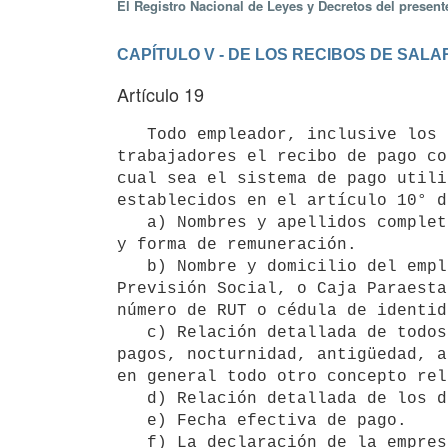
El Registro Nacional de Leyes y Decretos del presen
CAPÍTULO V - DE LOS RECIBOS DE SALA
Artículo 19
   Todo empleador, inclusive los del servicio doméstico, estará obligado a expedir y entregar a sus 
trabajadores el recibo de pago co
cual sea el sistema de pago utili
establecidos en el artículo 10° d
   a) Nombres y apellidos completos del trabajador, cédula de identidad, fecha de ingreso, cargo y/o categoría 
y forma de remuneración.

   b) Nombre y domicilio del empleador, grupo y subgrupo de actividad, número de registro ante el Banco de 
Previsión Social, o Caja Paraesta
número de RUT o cédula de identid
   c) Relación detallada de todos los rubros que componen la remuneración: sueldo, horas extras, feriados 
pagos, nocturnidad, antigüedad, a
en general todo otro concepto rel
   d) Relación detallada de los descuentos que se efectúen.

   e) Fecha efectiva de pago.

   f) La declaración de la empresa de haber efectuado los aportes de seguridad social correspondientes a los 