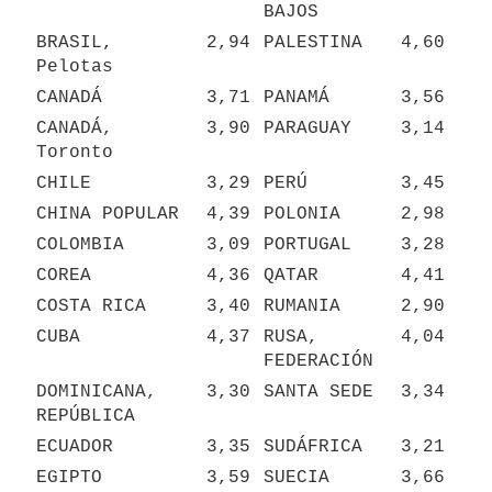
BAJOS
BRASIL, 
2,94
PALESTINA
4,60
Pelotas
CANADÁ
3,71
PANAMÁ
3,56
CANADÁ, 
3,90
PARAGUAY
3,14
Toronto
CHILE
3,29
PERÚ
3,45
CHINA POPULAR
4,39
POLONIA
2,98
COLOMBIA
3,09
PORTUGAL
3,28
COREA
4,36
QATAR
4,41
COSTA RICA
3,40
RUMANIA
2,90
CUBA
4,37
RUSA, 
4,04
FEDERACIÓN
DOMINICANA, 
3,30
SANTA SEDE
3,34
REPÚBLICA
ECUADOR
3,35
SUDÁFRICA
3,21
EGIPTO
3,59
SUECIA
3,66