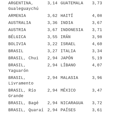
ARGENTINA, 
3,14
GUATEMALA
3,73
Gualeguaychú
ARMENIA
3,62
HAITÍ
4,08
AUSTRALIA
3,36
INDIA
3,67
AUSTRIA
3,67
INDONESIA
3,71
BÉLGICA
3,55
IRÁN
3,98
BOLIVIA
3,22
ISRAEL
4,60
BRASIL
3,27
ITALIA
3,34
BRASIL, Chui
2,94
JAPÓN
5,19
BRASIL, 
2,94
LÍBANO
4,07
Yaguarón
BRASIL, 
2,94
MALASIA
3,96
Livramento
BRASIL, Río 
2,94
MÉXICO
3,47
Grande
BRASIL, Bagé
2,94
NICARAGUA
3,72
BRASIL, Quaraí
2,94
PAÍSES 
3,61