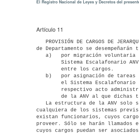
El Registro Nacional de Leyes y Decretos del presen
Artículo 11
   PROVISIÓN DE CARGOS DE JERARQUÍA INFERIOR A JEFE DE DEPARTAMENTO. Los cargos de jerarquía inferior a Jefe 
de Departamento se desempeñarán t
   a)   por migración voluntaria del Sistema Escalafonario Ley 18.125 al

        Sistema Escalafonario ANV, siempre que exista correspondencia

        entre los cargos.

   b)   por asignación de tareas de carácter permanente, permaneciendo en

        el Sistema Escalafonario Ley 18.125, precisándose en el

        respectivo acto administrativo el cargo del Sistema Escalafonario

        de la ANV al que dichas tareas se encuentran asociadas. 

   La estructura de la ANV solo será ocupada por funcionarios del Sistema Escalafonario Ley 18.125 por 
cualquiera de los sistemas previs
existan funcionarios, cuyos cargo
proveer. Sólo se harán llamados e