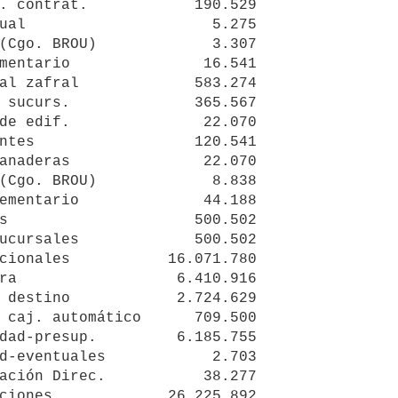
. contrat.            190.529

ual                     5.275

(Cgo. BROU)             3.307

mentario               16.541

 sucurs.              365.567

de edif.               22.070

ntes                  120.541

anaderas               22.070

(Cgo. BROU)             8.838

ementario              44.188

ucursales             500.502

ra                  6.410.916

 destino            2.724.629

 caj. automático      709.500

dad-presup.         6.185.755

d-eventuales            2.703

ación Direc.           38.277
