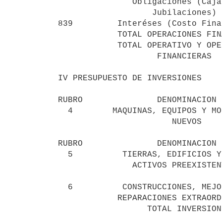
               Obligaciones (Caja de

                   Jubilaciones)                       522.000

839         Interéses (Costo Fina
            TOTAL OPERACIONES FINANCIERAS          951.686.573

            TOTAL OPERATIVO Y OPERACIONES

                    FINANCIERAS                  1.344.016.489

IV PRESUPUESTO DE INVERSIONES

RUBRO               DENOMINACION 
  4        MAQUINAS, EQUIPOS Y MOBILIARIO

                       NUEVOS                  50.345.633

RUBRO               DENOMINACION 
  5          TIERRAS, EDIFICIOS Y OTROS

               ACTIVOS PREEXISTENTES            2.224.000

  6          CONSTRUCCIONES, MEJORAS Y

            REPARACIONES EXTRAORDINARIAS        6.086.885

                  TOTAL INVERSIONES            58.656.518
