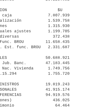
ION                     $U

 caja               7.807.939

alización           1.539.758

nes                 1.315.930

uales ajustes       1.199.705

diversas              372.438

Func. BROU         11.658.435

. Est. func. BROU   2.331.687

 Jub. Banc.        47.183.445

 Nac. Vivienda      1.749.756

.15.294             1.755.720

ones)                 436.025

imonio                 64.464
