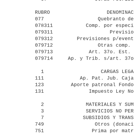
RUBRO                   DENOMINAC
077                  Quebranto de
078311           Comp. por especi
079311                   Previsio
079312        Previsiones p/event
079712               Otras comp. 
079713            Art. 37o. Est. 
079714     Ap. y Trib. s/art. 37o
  1                   CARGAS LEGALES                50.688.921

111            Ap. Pat. Jub. Caja
123         Aporte patronal Fondo
131               Impuesto Ley No
  2              MATERIALES Y SUMINISTROS           19.819.243

  3              SERVICIOS NO PERSONALES            41.915.174

  7             SUBSIDIOS Y TRANSFERENCIAS          94.919.576

749                 Otros (donaci
751                Prima por matr