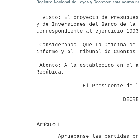
Registro Nacional de Leyes y Decretos: esta norma no
  Visto: El proyecto de Presupuesto Operativo, de Operaciones Financieras

y de Inversiones del Banco de la 
correspondiente al ejercicio 1993;
 Considerando: Que la Oficina de Planeamiento y Presupuesto ha emitido su

informe y el Tribunal de Cuentas 
 Atento: A la establecido en el artícuo 221 de la Constitución de la

Repúbica;

               El Presidente de la República

Artículo 1
       Apruébanse las partidas presupuestales correspondientes al Presupuesto Operativo, de Operaciones 