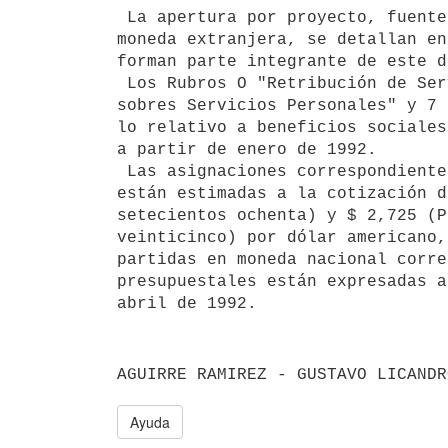
 La apertura por proyecto, fuente de financiamiento y las partidas en

moneda extranjera, se detallan en
forman parte integrante de este d
 Los Rubros O "Retribución de Servicios Personales", 1 "Cargas Legales

sobres Servicios Personales" y 7 
lo relativo a beneficios sociales
a partir de enero de 1992.

 Las asignaciones correspondientes al componente en moneda extranjera

están estimadas a la cotización d
setecientos ochenta) y $ 2,725 (P
veinticinco) por dólar americano,
partidas en moneda nacional corre
presupuestales están expresadas a
Ayuda