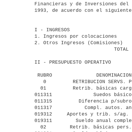
Financieras y de Inversiones del 
1993, de acuerdo con el siguiente
I - INGRESOS                     
1. Ingresos por colocaciones     
2. Otros Ingresos (Comisiones)   
                           TOTAL  1.261.042.000

II - PRESUPUESTO OPERATIVO

 RUBRO               DENOMINACION                      $U

   0         RETRIBUCION SERVS. PERSONALES         183.134.971

  01         Retrib. básicas cargos perman.        139.537.871

011311              Suedos básico
011315         Diferencia p/subro
011317           Compl. autos. an
019312     Aportes y trib. s/ag. 
019311        Sueldo anual comple
  02        Retrib. básicas pers. contratado           215.652
