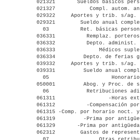
021321       Sueldos básicos pers
021327           Compl. autom. an
029322     Aportes y trib. s/ag. 
029321        Sueldo anual comple
  03          Ret. básicas personal zafral             583.274

036331          Remplaz. porteros
036332          Depto. administ. 
036333              Médicos suple
036334         Depto. de ferias g
039332     Aportes y trib. s/ag. 
039331         Sueldo anual compl
  05                    Honorarios                     500.502

050001         Abog. y Proc. de s
  06            Retribuciones adicionales           16.071.780

061311                 -Horas ext
061312          -Compensación por
061315 -Comp. por horario noct. y
061319         -Prima por antigüe
061329       -Prima por antigüeda
062312        Gastos de represent
  07                Otras retribuciones             26.225.892
