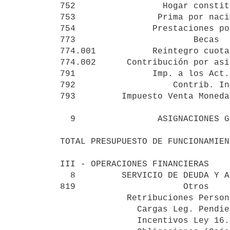
752                 Hogar constit
753                Prima por naci
754               Prestaciones po
773                       Becas  
774.001           Reintegro cuota
774.002      Contribución por asi
791               Imp. a los Act.
792                   Contrib. In
793         Impuesto Venta Moneda
  9                ASIGNACIONES GLOBALES             1.852.031

TOTAL PRESUPUESTO DE FUNCIONAMIEN
III - OPERACIONES FINANCIERAS

  8         SERVICIO DE DEUDA Y ANTICIPOS          951.686.573

819                     Otros    
             Retribuciones Personales y

               Cargas Leg. Pendientes                6.048.829

               Incentivos Ley 16.127                   468.744
