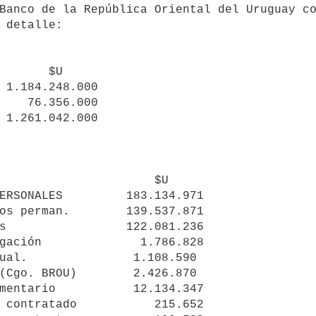
Banco de la República Oriental del Uruguay co
 detalle:

       $U

 1.184.248.000

    76.356.000

s                 122.081.236

gación              1.786.828

ual.               1.108.590

(Cgo. BROU)        2.426.870

mentario           12.134.347
