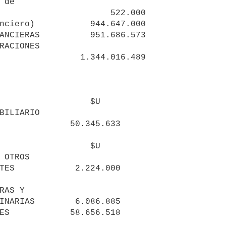
nciero)           944.647.000

                  $U

                  $U
