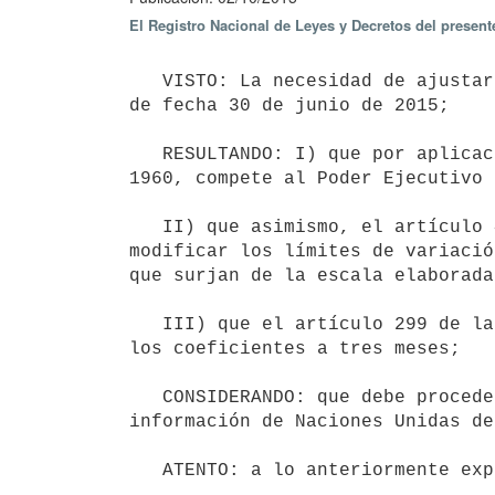
El Registro Nacional de Leyes y Decretos del presen
   VISTO: La necesidad de ajustar los coeficientes establecidos por el Decreto del Poder Ejecutivo N° 179/015 
de fecha 30 de junio de 2015;

   RESULTANDO: I) que por aplicación de lo dispuesto por el artículo 64 de la Ley 12.801 de 30 de noviembre de 
1960, compete al Poder Ejecutivo 
   II) que asimismo, el artículo 41 de la Ley 16.002 de 25 de noviembre de 1988 faculta al Poder Ejecutivo a 
modificar los límites de variació
que surjan de la escala elaborada
   III) que el artículo 299 de la Ley N° 15.809 de 8 de abril de 1986 reduce el plazo de vigencia mínima de 
los coeficientes a tres meses;

   CONSIDERANDO: que debe procederse a fijar los coeficientes, atendiendo a las variaciones operadas en la 
información de Naciones Unidas de
   ATENTO: a lo anteriormente expuesto.
