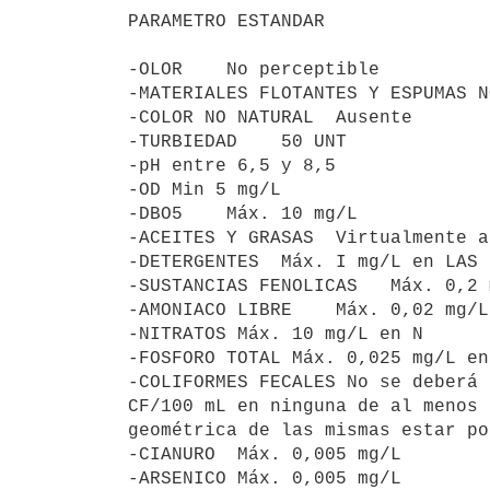
PARAMETRO ESTANDAR

-OLOR    No perceptible

-MATERIALES FLOTANTES Y ESPUMAS N
-COLOR NO NATURAL  Ausente

-TURBIEDAD    50 UNT

-pH entre 6,5 y 8,5

-OD Min 5 mg/L

-DBO5    Máx. 10 mg/L

-ACEITES Y GRASAS  Virtualmente a
-DETERGENTES  Máx. I mg/L en LAS

-SUSTANCIAS FENOLICAS   Máx. 0,2 
-AMONIACO LIBRE    Máx. 0,02 mg/L
-NITRATOS Máx. 10 mg/L en N

-FOSFORO TOTAL Máx. 0,025 mg/L en 
-COLIFORMES FECALES No se deberá 
CF/100 mL en ninguna de al menos 
geométrica de las mismas estar po
-CIANURO  Máx. 0,005 mg/L

-ARSENICO Máx. 0,005 mg/L
