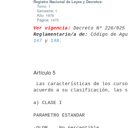
Registro Nacional de Leyes y Decretos:
Tomo: 1
Semestre: 1
Año: 1979
Página: 1473
Ver vigencia:
 Decreto Nº 226/025 
Reglamentario/a de:
 Código de Agu
147
 y 
148
Artículo 5
 Las características de los cursos o cuerpos de agua del país serán, de

acuerdo a su clasificación, las s
a) CLASE I

PARAMETRO ESTANDAR

-OLOR    No perceptible
