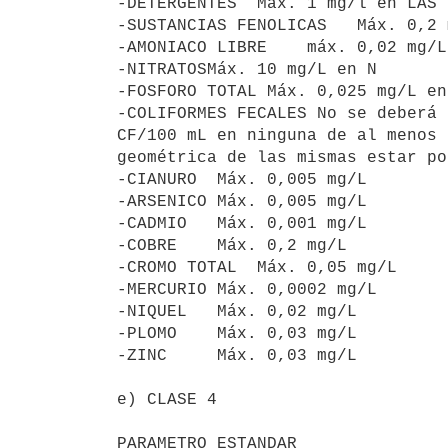
-DETERGENTES  Máx. 1 mg/l en LAS

-SUSTANCIAS FENOLICAS   Máx. 0,2 
-AMONIACO LIBRE    máx. 0,02 mg/L
-NITRATOSMáx. 10 mg/L en N

-FOSFORO TOTAL Máx. 0,025 mg/L en 
-COLIFORMES FECALES No se deberá 
CF/100 mL en ninguna de al menos 
geométrica de las mismas estar po
-CIANURO  Máx. 0,005 mg/L

-ARSENICO Máx. 0,005 mg/L

-CADMIO   Máx. 0,001 mg/L

-COBRE    Máx. 0,2 mg/L

-CROMO TOTAL  Máx. 0,05 mg/L

-MERCURIO Máx. 0,0002 mg/L

-NIQUEL   Máx. 0,02 mg/L

-PLOMO    Máx. 0,03 mg/L

-ZINC     Máx. 0,03 mg/L

e) CLASE 4

PARAMETRO ESTANDAR
