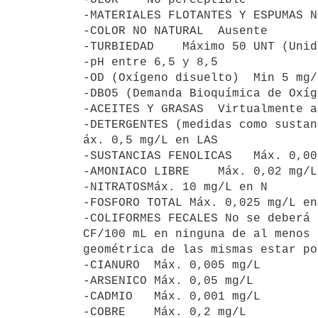
-MATERIALES FLOTANTES Y ESPUMAS N
-COLOR NO NATURAL  Ausente

-TURBIEDAD    Máximo 50 UNT (Unid
-pH entre 6,5 y 8,5

-OD (Oxígeno disuelto)  Min 5 mg/L
-DBO5 (Demanda Bioquímica de Oxíg
-ACEITES Y GRASAS  Virtualmente a
-DETERGENTES (medidas como sustan
áx. 0,5 mg/L en LAS

-SUSTANCIAS FENOLICAS   Máx. 0,00
-AMONIACO LIBRE    Máx. 0,02 mg/L
-NITRATOSMáx. 10 mg/L en N

-FOSFORO TOTAL Máx. 0,025 mg/L en 
-COLIFORMES FECALES No se deberá 
CF/100 mL en ninguna de al menos 
geométrica de las mismas estar po
-CIANURO  Máx. 0,005 mg/L

-ARSENICO Máx. 0,05 mg/L

-CADMIO   Máx. 0,001 mg/L

-COBRE    Máx. 0,2 mg/L
