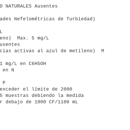
O NATURALES Ausentes

ades Nefelométricas de Turbiedad)



eno)  Max. 5 mg/L

usentes

cias activas al azul de metileno)  M

1 mg/L en C6H5OH

 en N

P

exceder el límite de 2000

5 muestras debiendo la medida

r debajo de 1000 CF/1100 mL
