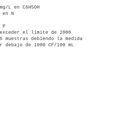
mg/L en C6H5OH

 en N

P

exceder el límite de 2000

5 muestras debiendo la medida

r debajo de 1000 CF/100 mL
