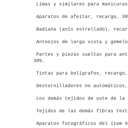
 Limas y similares para manicuras, pedicuros y análogos, recargo, 30%.

 Aparatos de afeitar, recargo, 30%.

 Badiana (anís estrellado), recargo 10%.

 Anteojos de larga vista y gemelos, recargo, 30%.

 Partes y piezas sueltas para anteojos y larga vista y gemelos, recargo,

30%.

 Tintas para bolígrafos, recargo, 10%.

 Destornilladores no automáticos, recargo, 60%.

 Los demás tejidos de yute de la subposición 57.10.01, recargo, 30%.

 Tejidos de las demás fibras textiles de la posición 57.03. recargo, 30%.

 Aparatos fotográficos del ítem 90.07.01.90, recargo, 30%.
