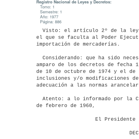
Registro Nacional de Leyes y Decretos:
Tomo: 1
Semestre: 1
Año: 1977
Página: 886
  Visto: el artículo 2º de la ley 12.670, de 17 de diciembre de 1959, por

el que se faculta al Poder Ejecut
importación de mercaderías.

  Considerando: que ha sido necesario atender gestiones realizadas al

amparo de los decretos de fecha 1
de 10 de octubre de 1974 y el de 
inclusiones y/o modificaciones de
adecuación a las normas arancelar
  Atento: a lo informado por la Comisión Asesora creada por decreto del 17

de febrero de 1960,

                   El Presidente de la República
