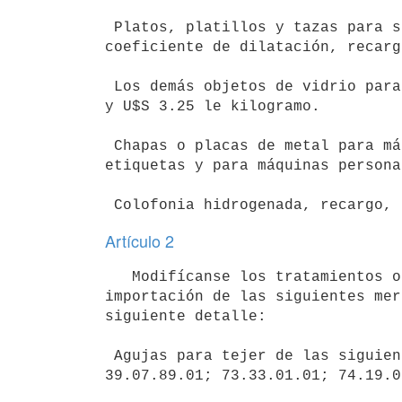
 Platos, platillos y tazas para servicio de mesa y de cocina, de bajo

coeficiente de dilatación, recarg
 Los demás objetos de vidrio para servicio de mesa y cocina, recargo 150%

y U$S 3.25 le kilogramo.

 Chapas o placas de metal para máquinas de imprimir direcciones o

etiquetas y para máquinas persona
Artículo 2
   Modifícanse los tratamientos oportunamente acordados para la

importación de las siguientes mer
siguiente detalle:

 Agujas para tejer de las siguientes posiciones: 76.16.05.21, 76.16.05.22;

39.07.89.01; 73.33.01.01; 74.19.0