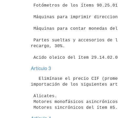
 Fotómetros de los ítems 90.25.01.10 y 90.25.01.20, recargo, 30%.

 Máquinas para imprimir direcciones del ítem 84.54.89.01, recargo, 30%.

 Máquinas para contar monedas del ítem 84.54.89.03, recargo, 30%.

 Partes sueltas y accesorios de los ítems 84.55.04.29 y 84.55.04.30,

recargo, 30%.

Artículo 3
   Elimínase el precio CIF (promedio) oportunamente fijado para la

importación de los siguientes art
 Alicates.

 Motores monofásicos asincrónicos del ítem 85.01.02.01.
