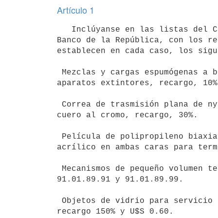
Artículo 1
   Inclúyanse en las listas del Código de Mercaderías de Importación del

Banco de la República, con los re
establecen en cada caso, los sigu
 Mezclas y cargas espumógenas a base de proteínas hidrolizadas para

aparatos extintores, recargo, 10%.
 Correa de trasmisión plana de nylon con superficie antideslizante de

cuero al cromo, recargo, 30%.

 Película de polipropileno biaxialmente orientado revestido con polímero

acrílico en ambas caras para term
 Mecanismos de pequeño volumen terminados, para relojes de los ítems

91.01.89.91 y 91.01.89.99.

 Objetos de vidrio para servicio de mesa y de cocina, templado irrompible,

recargo 150% y U$S 0.60.
