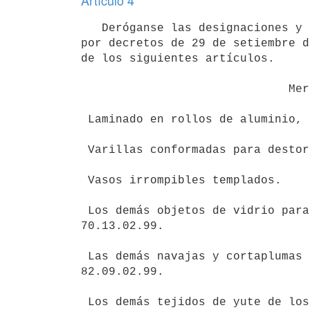
Artículo 4
   Deróganse las designaciones y los tratamientos oportunamente acordados

por decretos de 29 de setiembre d
de los siguientes artículos.

                              Mercaderías

 Laminado en rollos de aluminio, hasta 0.006 mms. de espesor.

 Varillas conformadas para destornilladores.

 Vasos irrompibles templados.

 Los demás objetos de vidrio para servicio de mesa y cocina, del ítem

70.13.02.99.

 Las demás navajas y cortaplumas de los ítems 82.09.02.90; 82.09.02.92 y

82.09.02.99.

 Los demás tejidos de yute de los ítems 57.10.01.91; 57.10.01.92 y
