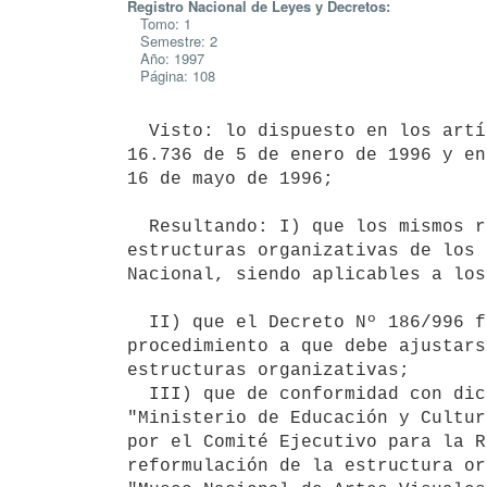
Registro Nacional de Leyes y Decretos:
Tomo: 1
Semestre: 2
Año: 1997
Página: 108
  Visto: lo dispuesto en los artículos 707 y siguientes de la Ley Nº

16.736 de 5 de enero de 1996 y en
16 de mayo de 1996;

  Resultando: I) que los mismos refieren a la reformulación de las

estructuras organizativas de los 
Nacional, siendo aplicables a los
  II) que el Decreto Nº 186/996 fija las normas técnicas y de

procedimiento a que debe ajustars
estructuras organizativas;

  III) que de conformidad con dicho procedimiento, el Inciso 11

"Ministerio de Educación y Cultur
por el Comité Ejecutivo para la R
reformulación de la estructura or