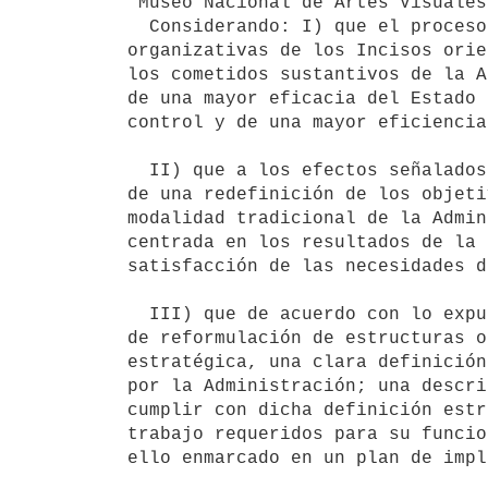
"Museo Nacional de Artes Visuales"
  Considerando: I) que el proceso de reformulación de las estructuras

organizativas de los Incisos orie
los cometidos sustantivos de la A
de una mayor eficacia del Estado 
control y de una mayor eficiencia
  II) que a los efectos señalados, en la tarea de reformulación se parte

de una redefinición de los objeti
modalidad tradicional de la Admin
centrada en los resultados de la 
satisfacción de las necesidades d
  III) que de acuerdo con lo expuesto se busca concretar en cada proyecto

de reformulación de estructuras o
estratégica, una clara definición
por la Administración; una descri
cumplir con dicha definición estr
trabajo requeridos para su funcio
ello enmarcado en un plan de impl