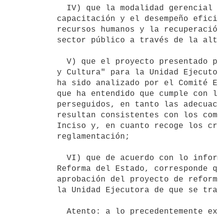
  IV) que la modalidad gerencial a que se tiende privilegia la

capacitación y el desempeño efici
recursos humanos y la recuperació
sector público a través de la alt
  V) que el proyecto presentado por el Inciso 11 "Ministerio de Educación

y Cultura" para la Unidad Ejecuto
ha sido analizado por el Comité E
que ha entendido que cumple con l
perseguidos, en tanto las adecuac
resultan consistentes con los com
Inciso y, en cuanto recoge los cr
reglamentación;

  VI) que de acuerdo con lo informado por el Comité Ejecutivo para la

Reforma del Estado, corresponde q
aprobación del proyecto de reform
la Unidad Ejecutora de que se trat
  Atento: a lo precedentemente expuesto;
