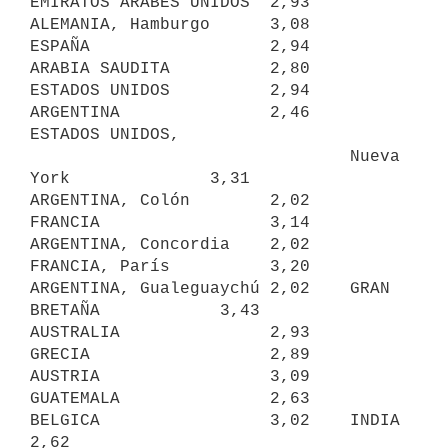
EMIRATOS ARABES UNIDOS  2,93

ALEMANIA, Hamburgo      3,08    
ESPAÑA                  2,94

ARABIA SAUDITA          2,80    
ESTADOS UNIDOS          2,94

ARGENTINA               2,46    
ESTADOS UNIDOS,

                                Nueva 
York              3,31

ARGENTINA, Colón        2,02    
FRANCIA                 3,14

ARGENTINA, Concordia    2,02    
FRANCIA, París          3,20

ARGENTINA, Gualeguaychú 2,02    GRAN 
BRETAÑA            3,43

AUSTRALIA               2,93    
GRECIA                  2,89

AUSTRIA                 3,09    
GUATEMALA               2,63

BELGICA                 3,02    INDIA                   
2,62
