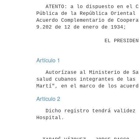
   ATENTO: a lo dispuesto en el Convenio de Cooperación en materia de Salud entre el Ministerio de Salud 
Pública de la República Oriental 
Acuerdo Complementario de Coopera
9.202 de 12 de enero de 1934;

                      EL PRESIDENTE DE LA REPÚBLICA

Artículo 1
   Autorízase al Ministerio de Salud Pública el registro temporal de los títulos de los profesionales de la 
salud cubanos integrantes de las 
Artículo 2
   Dicho registro tendrá validez por el tiempo que dure la permanencia de los profesionales cubanos en dicho 