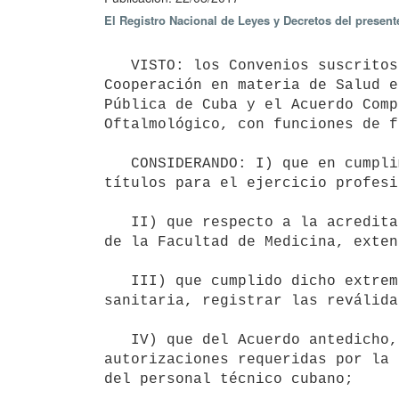
El Registro Nacional de Leyes y Decretos del presen
   VISTO: los Convenios suscritos entre la República Oriental del Uruguay y la República de Cuba, (Convenio de 
Cooperación en materia de Salud e
Pública de Cuba y el Acuerdo Comp
Oftalmológico, con funciones de f
   CONSIDERANDO: I) que en cumplimiento de estos acuerdos es necesario el registro y la habilitación de 
títulos para el ejercicio profesi
   II) que respecto a la acreditación pertinente, la competencia es de la Universidad de la República a través 
de la Facultad de Medicina, exten
   III) que cumplido dicho extremo, compete al Ministerio de Salud Pública en su función de autoridad 
sanitaria, registrar las reválida
   IV) que del Acuerdo antedicho, la República de Cuba se ha comprometido por cláusula NOVENA a gestionar las 
autorizaciones requeridas por la 
del personal técnico cubano;
