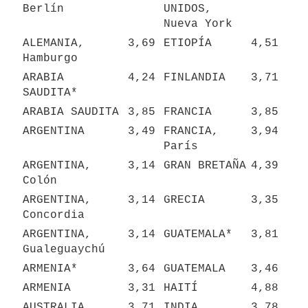
Berlín
UNIDOS, 
Nueva York
ALEMANIA, 
3,69
ETIOPÍA
4,51
Hamburgo
ARABIA 
4,24
FINLANDIA
3,71
SAUDITA*
ARABIA SAUDITA
3,85
FRANCIA
3,85
ARGENTINA
3,49
FRANCIA, 
3,94
París
ARGENTINA, 
3,14
GRAN BRETAÑA
4,39
Colón
ARGENTINA, 
3,14
GRECIA
3,35
Concordia
ARGENTINA, 
3,14
GUATEMALA*
3,81
Gualeguaychú
ARMENIA*
3,64
GUATEMALA
3,46
ARMENIA
3,31
HAITÍ
4,88
AUSTRALIA
3,71
INDIA
3,78