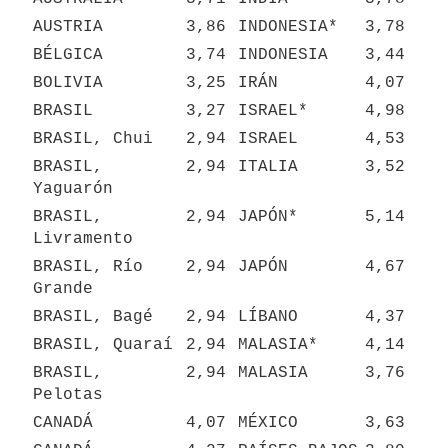
AUSTRIA
3,86
INDONESIA*
3,78
BÉLGICA
3,74
INDONESIA
3,44
BOLIVIA
3,25
IRÁN
4,07
BRASIL
3,27
ISRAEL*
4,98
BRASIL, Chui
2,94
ISRAEL
4,53
BRASIL, 
2,94
ITALIA
3,52
Yaguarón
BRASIL, 
2,94
JAPÓN*
5,14
Livramento
BRASIL, Río 
2,94
JAPÓN
4,67
Grande
BRASIL, Bagé
2,94
LÍBANO
4,37
BRASIL, Quaraí
2,94
MALASIA*
4,14
BRASIL, 
2,94
MALASIA
3,76
Pelotas
CANADÁ
4,07
MÉXICO
3,63