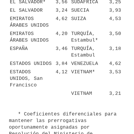
EL SALVADOR*
3,56
SUDÁFRICA
3,25
EL SALVADOR
3,24
SUECIA
3,93
EMIRATOS 
4,62
SUIZA
4,53
ÁRABES UNIDOS
EMIRATOS 
4,20
TURQUÍA, 
3,50
ÁRABES UNIDOS
Estambul*
ESPAÑA
3,46
TURQUÍA, 
3,18
Estambul
ESTADOS UNIDOS
3,84
VENEZUELA
4,62
ESTADOS 
4,12
VIETNAM*
3,53
UNIDOS, San 
Francisco
VIETNAM
3,21
   * Coeficientes diferenciales para 
mantener las prerrogativas 
oportunamente asignadas por 
Resolución del Ministerio de 