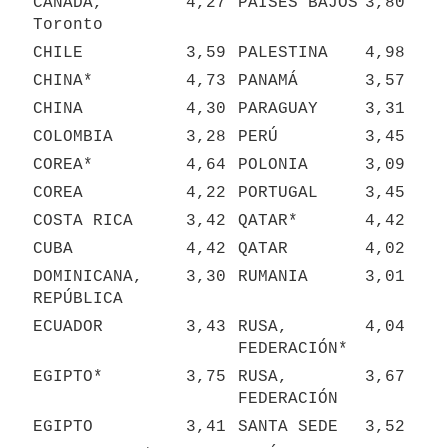
CANADÁ, 
4,27
PAÍSES BAJOS
3,80
Toronto
CHILE
3,59
PALESTINA
4,98
CHINA*
4,73
PANAMÁ
3,57
CHINA
4,30
PARAGUAY
3,31
COLOMBIA
3,28
PERÚ
3,45
COREA*
4,64
POLONIA
3,09
COREA
4,22
PORTUGAL
3,45
COSTA RICA
3,42
QATAR*
4,42
CUBA
4,42
QATAR
4,02
DOMINICANA, 
3,30
RUMANIA
3,01
REPÚBLICA
ECUADOR
3,43
RUSA, 
4,04
FEDERACIÓN*
EGIPTO*
3,75
RUSA, 
3,67
FEDERACIÓN
EGIPTO
3,41
SANTA SEDE
3,52