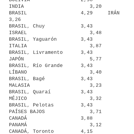
INDIA                      3,20

BRASIL                  4,29     IRÁN                       
3,26

BRASIL, Chuy            3,43     
ISRAEL                     3,48

BRASIL, Yaguarón        3,43     
ITALIA                     3,87

BRASIL, Livramento      3,43     
JAPÓN                      5,77

BRASIL, Río Grande      3,43     
LÍBANO                     3,40

BRASIL, Bagé            3,43     
MALASIA                    3,23

BRASIL, Quaraí          3,43     
MÉJICO                     3,32

BRASIL, Pelotas         3,43     
PAÍSES BAJOS               3,71

CANADÁ                  3,88     
PANAMÁ                     3,12

CANADÁ, Toronto         4,15     