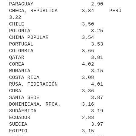
PARAGUAY                   2,90

CHECA, REPÚBLICA        3,84     PERÚ                       
3,22

CHILE                   3,50     
POLONIA                    3,25

CHINA POPULAR           3,54     
PORTUGAL                   3,53

COLOMBIA                3,66     
QATAR                      3,81

COREA                   4,02     
RUMANIA                    3,15

COSTA RICA              3,08     
RUSA, FEDERACIÓN           4,01

CUBA                    3,36     
SANTA SEDE                 3,87

DOMINICANA, RPCA.       3,16     
SUDÁFRICA                  3,19

ECUADOR                 2,88     
SUECIA                     3,97

EGIPTO                  3,15     