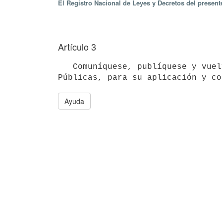
El Registro Nacional de Leyes y Decretos del presen
Artículo 3
   Comuníquese, publíquese y vuelva a la Dirección Nacional de Vialidad del Ministerio de Transporte y Obras 
Ayuda