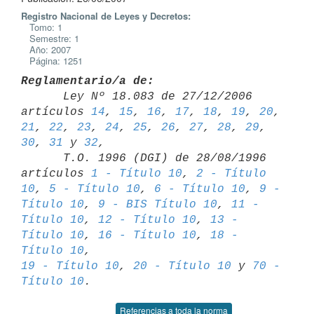
Registro Nacional de Leyes y Decretos:
Tomo: 1
Semestre: 1
Año: 2007
Página: 1251
Reglamentario/a de:

      Ley Nº 18.083 de 27/12/2006 
artículos 
14
, 
15
, 
16
, 
17
, 
18
, 
19
, 
20
, 
21
, 
22
, 
23
, 
24
, 
25
, 
26
, 
27
, 
28
, 
29
, 
30
, 
31
 y 
32
,

      T.O. 1996 (DGI) de 28/08/1996 
artículos 
1 - Título 10
, 
2 - Título 

10
, 
5 - Título 10
, 
6 - Título 10
, 
9 - 
Título 10
, 
9 - BIS Título 10
, 
11 - 

Título 10
, 
12 - Título 10
, 
13 - 
Título 10
, 
16 - Título 10
, 
18 - 
Título 10
19 - Título 10
, 
20 - Título 10
 y 
70 - 
Título 10
Referencias a toda la norma