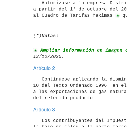
   Autorízase a la empresa Distribuidora de Gas de Montevideo S.A., el ajuste ordinario en sus tarifas a regir 
a partir del 1° de octubre del 20
al Cuadro de Tarifas Máximas 
(*)
Notas:
 Ampliar información en imagen 
Artículo 2
   Continúese aplicando la disminución de la base de cálculo a que refiere el literal B del artículo 8, Título 
10 del Texto Ordenado 1996, en el
a las exportaciones de gas natura
Artículo 3
   Los contribuyentes del Impuesto al Valor Agregado por las enajenaciones de gas natural deberán excluir de 
la base de cálculo la parte corre