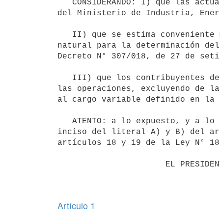
   CONSIDERANDO: I) que las actualizaciones tarifarias fueron analizadas por la Dirección Nacional de Energía 
del Ministerio de Industria, Ener
   II) que se estima conveniente mantener la disminución de la base de cálculo de las importaciones de gas 
natural para la determinación del
Decreto N° 307/018, de 27 de seti
   III) que los contribuyentes del impuesto por las enajenaciones de gas natural deberán continuar documentado 
las operaciones, excluyendo de la
al cargo variable definido en la 
   ATENTO: a lo expuesto, y a lo previsto por el artículo 51 de la Constitución de la República, y al último 
inciso del literal A) y B) del ar
artículos 18 y 19 de la Ley N° 18
                      EL PRESIDENTE DE LA REPÚBLICA

Artículo 1