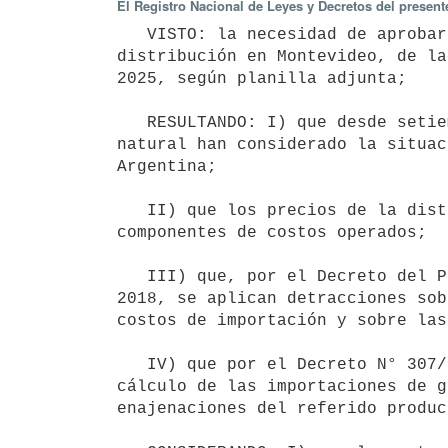
El Registro Nacional de Leyes y Decretos del present
   VISTO: la necesidad de aprobar el Cuadro de Tarifas Máximas de gas natural correspondiente al servicio de 
distribución en Montevideo, de la
2025, según planilla adjunta;

   RESULTANDO: I) que desde setiembre de 2017 los ajustes tarifarios aprobados para la distribución del gas 
natural han considerado la situac
Argentina;

   II) que los precios de la distribución de dicho gas son los que derivan de las variaciones en los 
componentes de costos operados;

   III) que, por el Decreto del Poder Ejecutivo de la República Argentina N° 793/018, de 3 de setiembre de 
2018, se aplican detracciones sob
costos de importación y sobre las
   IV) que por el Decreto N° 307/018, de 27 de setiembre de 2018, el Poder Ejecutivo disminuyó la base de 
cálculo de las importaciones de g
enajenaciones del referido product