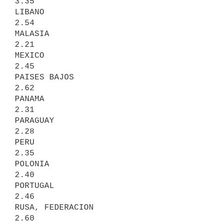
3.35

LIBANO                                  
2.54

MALASIA                                 
2.21

MEXICO                                  
2.45

PAISES BAJOS                            
2.62

PANAMA                                  
2.31

PARAGUAY                                
2.28

PERU                                    
2.35

POLONIA                                 
2.40

PORTUGAL                                
2.46

RUSA, FEDERACION                        
2.60
