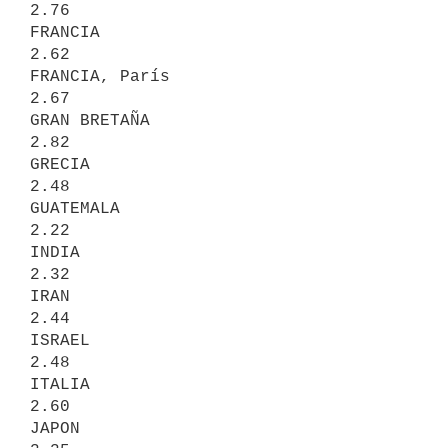
2.76

FRANCIA                                 
2.62

FRANCIA, París                          
2.67

GRAN BRETAÑA                            
2.82

GRECIA                                  
2.48

GUATEMALA                               
2.22

INDIA                                   
2.32

IRAN                                    
2.44

ISRAEL                                  
2.48

ITALIA                                  
2.60

JAPON                                   