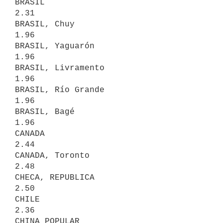
BRASIL                                  
2.31

BRASIL, Chuy                            
1.96

BRASIL, Yaguarón                        
1.96

BRASIL, Livramento                      
1.96

BRASIL, Río Grande                      
1.96

BRASIL, Bagé                            
1.96

CANADA                                  
2.44

CANADA, Toronto                         
2.48

CHECA, REPUBLICA                        
2.50

CHILE                                   
2.36

CHINA POPULAR                           