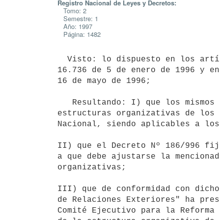
Registro Nacional de Leyes y Decretos:
Tomo: 2
Semestre: 1
Año: 1997
Página: 1482
  Visto: lo dispuesto en los artículos 707 y siguientes de la Ley Nº

16.736 de 5 de enero de 1996 y en
16 de mayo de 1996;

   Resultando: I) que los mismos refieren a la reformulación de las

estructuras organizativas de los 
Nacional, siendo aplicables a los
II) que el Decreto Nº 186/996 fij
a que debe ajustarse la mencionad
organizativas;

III) que de conformidad con dicho
de Relaciones Exteriores" ha pres
Comité Ejecutivo para la Reforma 