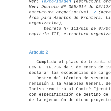
Ver:
Texto/imagen
Ver:
 Decreto Nº 355/014 de 05/12/
estructura organizativa), 
2
 (agre
Área para Asuntos de Frontera, Li
organizativa),

      Decreto Nº 111/010 de 07
Artículo 2
   Cumplido el plazo de treinta días a que refiere el artículo 730 de la

Ley Nº 16.736 de 5 de enero de 19
declarar las excedencias de cargo
   Dentro del término de sesenta días corridos, contados desde la fecha de

remisión a la Asamblea General de
Inciso remitirá al Comité Ejecuti
con especificación de destino de 