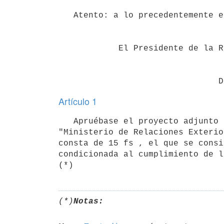
   Atento: a lo precedentemente expuesto;

            El Presidente de la República

Artículo 1
   Apruébase el proyecto adjunto de reformulación de la estructura organizativa de la Unidad Ejecutora 001 
"Ministerio de Relaciones Exterio
consta de 15 fs , el que se consi
condicionada al cumplimiento de l
(*)
Notas: