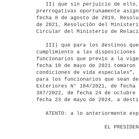
   II) que sin perjuicio de ello, resulta necesario establecer coeficientes diferenciales para mantener las 
prerrogativas oportunamente asign
fecha 8 de agosto de 2019, Resolu
de 2021, Resolución del Ministeri
Circular del Ministerio de Relaci
   III) que para los destinos que presentan condiciones de vida particularmente difíciles y a efectos de dar 
cumplimiento a las disposiciones 
funcionarios que previo a la vige
fecha 10 de mayo de 2021 tomaron 
condiciones de vida especiales", 
para los funcionarios que sean de
Exteriores N° 104/2021, de fecha 
387/2022, de fecha 24 de octubre 
fecha 23 de mayo de 2024, a desti
   ATENTO: a lo anteriormente expuesto.

                      EL PRESIDENTE DE LA REPÚBLICA
