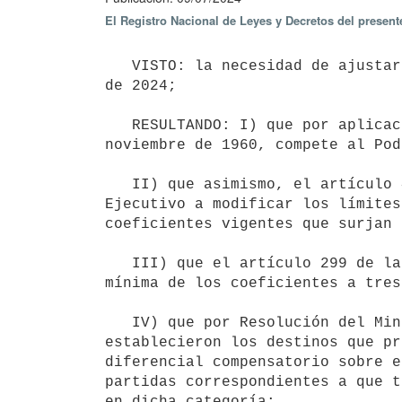
El Registro Nacional de Leyes y Decretos del present
   VISTO: la necesidad de ajustar los coeficientes establecidos por el Decreto N° 87/024, de fecha 1° de abril 
de 2024;

   RESULTANDO: I) que por aplicación de lo dispuesto por el artículo 64 de la Ley N° 12.801, de fecha 30 de 
noviembre de 1960, compete al Pod
   II) que asimismo, el artículo 41 de la Ley N° 16.002, de fecha 25 de noviembre de 1988 faculta al Poder 
Ejecutivo a modificar los límites
coeficientes vigentes que surjan 
   III) que el artículo 299 de la Ley N° 15.809, de fecha 8 de abril de 1986 reduce el plazo de vigencia 
mínima de los coeficientes a tres
   IV) que por Resolución del Ministerio de Relaciones Exteriores N° 364/2019, de fecha 8 de agosto de 2019 se 
establecieron los destinos que pr
diferencial compensatorio sobre e
partidas correspondientes a que t
en dicha categoría;
