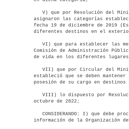
   V) que por Resolución del Ministerio de Relaciones Exteriores N° 108/2024, de fecha 23 de mayo de 2024 se 
asignaron las categorías establec
fecha 19 de diciembre de 2019 (Es
diferentes destinos en el exterior
   VI) que para establecer las mencionadas categorías, se tuvieron en cuenta los criterios establecidos por la 
Comisión de Administración Públic
de vida en los diferentes lugares
   VII) que por Circular del Ministerio de Relaciones Exteriores N° 087/21, de fecha 14 de mayo de 2021 se 
estableció que se deben mantener 
posesión de su cargo en destinos 
   VIII) lo dispuesto por Resolución del Ministerio de Relaciones Exteriores N° 387/2022, de fecha 24 de 
octubre de 2022;

   CONSIDERANDO: I) que debe procederse a fijar los coeficientes, atendiendo a las variaciones operadas en la 
información de la Organización de