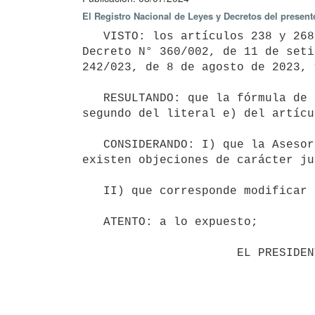
El Registro Nacional de Leyes y Decretos del present
   VISTO: los artículos 238 y 268 del Reglamento del Mercado Mayorista de Energía Eléctrica, aprobado por el 
Decreto N° 360/002, de 11 de seti
242/023, de 8 de agosto de 2023, 
   RESULTANDO: que la fórmula de cálculo del literal e) del artículo 238 es incorrecta, y que el párrafo 
segundo del literal e) del artícu
   CONSIDERANDO: I) que la Asesoría Jurídica del Ministerio de Industria, Energía y Minería informa que no 
existen objeciones de carácter ju
   II) que corresponde modificar la redacción de los artículos mencionados;

   ATENTO: a lo expuesto;

                      EL PRESIDENTE DE LA REPÚBLICA
