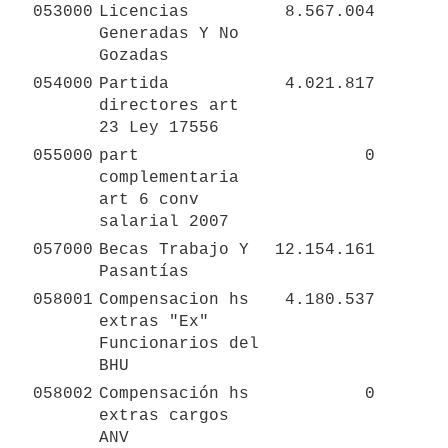
053000
Licencias 
8.567.004
Generadas Y No 
Gozadas
054000
Partida 
4.021.817
directores art 
23 Ley 17556
055000
part 
0
complementaria 
art 6 conv 
salarial 2007
057000
Becas Trabajo Y 
12.154.161
Pasantías
058001
Compensacion hs 
4.180.537
extras "Ex" 
Funcionarios del 
BHU
058002
Compensación hs 
0
extras cargos 
ANV