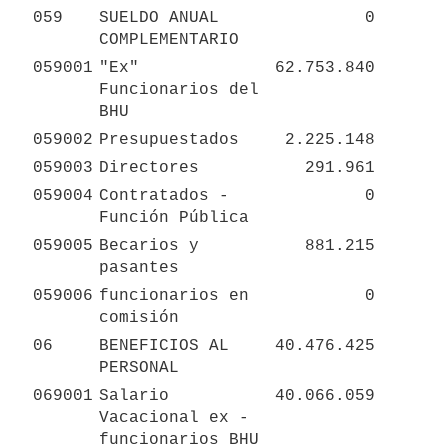
059
SUELDO ANUAL 
0
COMPLEMENTARIO
059001
"Ex" 
62.753.840
Funcionarios del 
BHU
059002
Presupuestados
2.225.148
059003
Directores
291.961
059004
Contratados - 
0
Función Pública
059005
Becarios y 
881.215
pasantes
059006
funcionarios en 
0
comisión
06
BENEFICIOS AL 
40.476.425
PERSONAL
069001
Salario 
40.066.059
Vacacional ex - 
funcionarios BHU