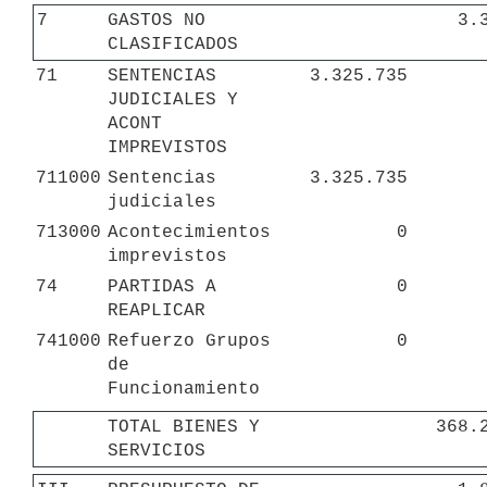
7
GASTOS NO 
3.
CLASIFICADOS
71
SENTENCIAS 
3.325.735
JUDICIALES Y 
ACONT 
IMPREVISTOS
711000
Sentencias 
3.325.735
judiciales
713000
Acontecimientos 
0
imprevistos
74
PARTIDAS A 
0
REAPLICAR
741000
Refuerzo Grupos 
0
de 
Funcionamiento
TOTAL BIENES Y 
368.
SERVICIOS