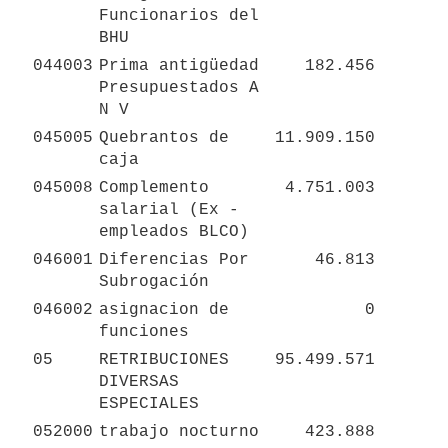
Funcionarios del 
BHU
044003
Prima antigüedad 
182.456
Presupuestados A 
N V
045005
Quebrantos de 
11.909.150
caja
045008
Complemento 
4.751.003
salarial (Ex - 
empleados BLCO)
046001
Diferencias Por 
46.813
Subrogación
046002
asignacion de 
0
funciones
05
RETRIBUCIONES 
95.499.571
DIVERSAS 
ESPECIALES
052000
trabajo nocturno
423.888