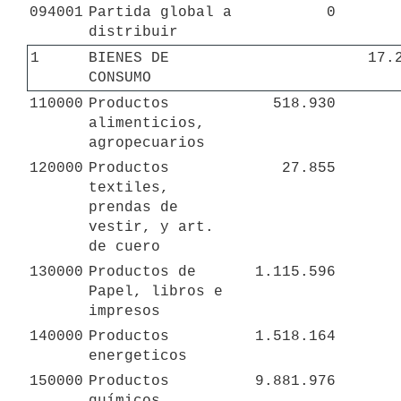
094001
Partida global a 
0
distribuir
1
BIENES DE 
17.
CONSUMO
110000
Productos 
518.930
alimenticios, 
agropecuarios
120000
Productos 
27.855
textiles, 
prendas de 
vestir, y art. 
de cuero
130000
Productos de 
1.115.596
Papel, libros e 
impresos
140000
Productos 
1.518.164
energeticos
150000
Productos 
9.881.976
químicos 