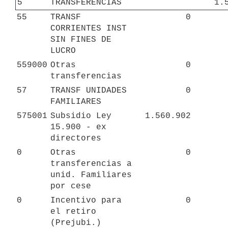
5
TRANSFERENCIAS
1.
55
TRANSF 
0
CORRIENTES INST 
SIN FINES DE 
LUCRO
559000
Otras 
0
transferencias
57
TRANSF UNIDADES 
0
FAMILIARES
575001
Subsidio Ley 
1.560.902
15.900 - ex 
directores
0
Otras 
0
transferencias a 
unid. Familiares 
por cese
0
Incentivo para 
0
el retiro 
(Prejubi.)