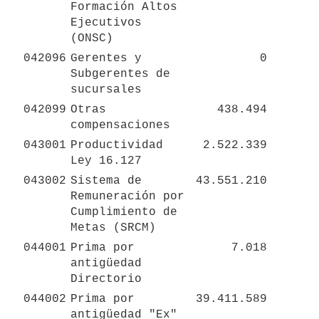
Formación Altos 
Ejecutivos 
(ONSC)
042096
Gerentes y 
0
Subgerentes de 
sucursales
042099
Otras 
438.494
compensaciones
043001
Productividad 
2.522.339
Ley 16.127
043002
Sistema de 
43.551.210
Remuneración por 
Cumplimiento de 
Metas (SRCM)
044001
Prima por 
7.018
antigüedad 
Directorio
044002
Prima por 
39.411.589
antigüedad "Ex" 