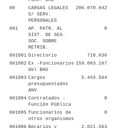
08
CARGAS LEGALES 
206.070.842
S/ SERV. 
PERSONALES
081
AP. PATR. AL 
0
SIST. DE SEG. 
SOC. SOBRE 
RETRIB.
081001
Directorio
710.838
081002
Ex -Funcionarios 
159.083.187
del BHU
081003
Cargos 
5.443.584
presupuestados 
ANV
081004
Contratados - 
0
Función Pública
081005
funcionarios de 
0
otros organismos
081006
Becarios y 
2.821.563