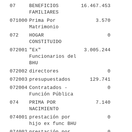
07
BENEFICIOS 
16.467.453
FAMILIARES
071000
Prima Por 
3.570
Matrimonio
072
HOGAR 
0
CONSTITUIDO
072001
"Ex" 
3.005.244
Funcionarios del 
BHU
072002
directores
0
072003
presupuestados
129.741
072004
Contratados - 
0
Función Pública
074
PRIMA POR 
7.140
NACIMIENTO
074001
prestación por 
0
hijo ex func BHU
074002
prestación por 
0