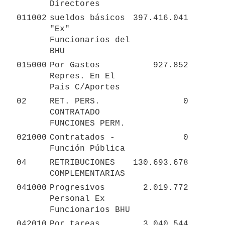
Directores
011002
sueldos básicos 
397.416.041
"Ex" 
Funcionarios del 
BHU
015000
Por Gastos 
927.852
Repres. En El 
Pais C/Aportes
02
RET. PERS. 
0
CONTRATADO 
FUNCIONES PERM.
021000
Contratados - 
0
Función Pública
04
RETRIBUCIONES 
130.693.678
COMPLEMENTARIAS
041000
Progresivos 
2.019.772
Personal Ex 
Funcionarios BHU
042010
Por tareas 
3.040.544