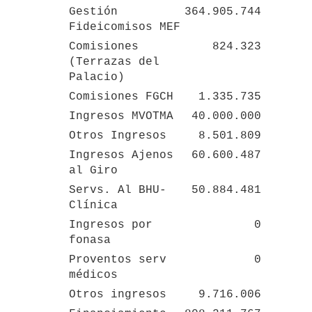
Gestión 
364.905.744
Fideicomisos MEF
Comisiones 
824.323
(Terrazas del 
Palacio)
Comisiones FGCH
1.335.735
Ingresos MVOTMA
40.000.000
Otros Ingresos
8.501.809
Ingresos Ajenos 
60.600.487
al Giro
Servs. Al BHU-
50.884.481
Clínica
Ingresos por 
0
fonasa
Proventos serv 
0
médicos
Otros ingresos
9.716.006