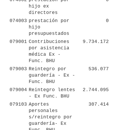
hijo ex 
directores
074003
prestación por 
0
hijo 
presupuestados
079001
Contribuciones 
9.734.172
por asistencia 
médica Ex - 
Func. BHU
079003
Reintegro por 
536.077
guardería - Ex - 
Func. BHU
079004
Reintegro lentes 
2.744.095
- Ex Func. BHU
079103
Aportes 
307.414
personales 
s/reintegro por 
guardería- Ex 
Func. BHU