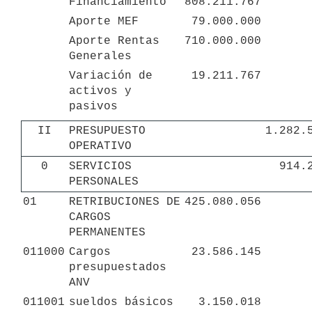
Financiamiento
808.211.767
Aporte MEF
79.000.000
Aporte Rentas 
710.000.000
Generales
Variación de 
19.211.767
activos y 
pasivos
II
PRESUPUESTO 
1.282.
OPERATIVO
0
SERVICIOS 
914.
PERSONALES
01
RETRIBUCIONES DE 
425.080.056
CARGOS 
PERMANENTES
011000
Cargos 
23.586.145
presupuestados 
ANV
011001
sueldos básicos 
3.150.018