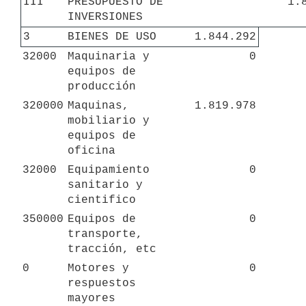
III
PRESUPUESTO DE 
1.
INVERSIONES
3
BIENES DE USO
1.844.292
32000
Maquinaria y 
0
equipos de 
producción
320000
Maquinas, 
1.819.978
mobiliario y 
equipos de 
oficina
32000
Equipamiento 
0
sanitario y 
cientifico
350000
Equipos de 
0
transporte, 
tracción, etc
0
Motores y 
0
respuestos 
mayores