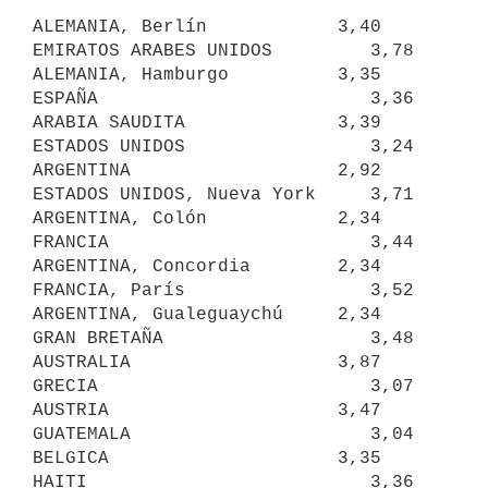
ALEMANIA, Berlín            3,40     
EMIRATOS ARABES UNIDOS         3,78

ALEMANIA, Hamburgo          3,35     
ESPAÑA                         3,36

ARABIA SAUDITA              3,39     
ESTADOS UNIDOS                 3,24

ARGENTINA                   2,92     
ESTADOS UNIDOS, Nueva York     3,71

ARGENTINA, Colón            2,34     
FRANCIA                        3,44

ARGENTINA, Concordia        2,34     
FRANCIA, París                 3,52

ARGENTINA, Gualeguaychú     2,34     
GRAN BRETAÑA                   3,48

AUSTRALIA                   3,87     
GRECIA                         3,07

AUSTRIA                     3,47     
GUATEMALA                      3,04

BELGICA                     3,35     
HAITI                          3,36
