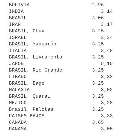
BOLIVIA                     2,96     
INDIA                          3,14

BRASIL                      4,06     
IRAN                           3,17

BRASIL, Chuy                3,25     
ISRAEL                         3,34

BRASIL, Yaguarón            3,25     
ITALIA                         3,48

BRASIL, Livramento          3,25     
JAPON                          5,15

BRASIL, Río Grande          3,25     
LIBANO                         3,32

BRASIL, Bagé                3,25     
MALASIA                        3,02

BRASIL, Quaraí              3,25     
MEJICO                         3,28

Brasil, Pelotas             3,25     
PAISES BAJOS                   3,33

CANADA                      3,65     
PANAMA                         3,05
