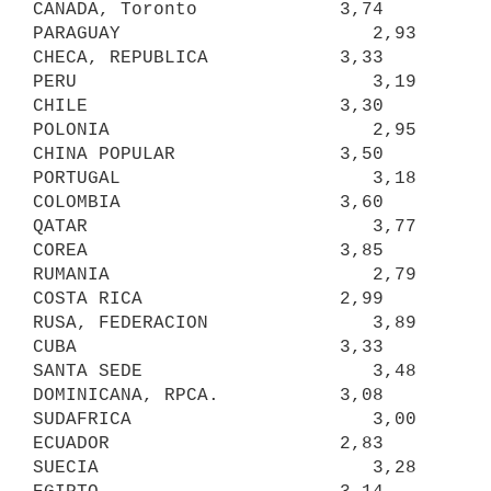
CANADA, Toronto             3,74     
PARAGUAY                       2,93

CHECA, REPUBLICA            3,33     
PERU                           3,19

CHILE                       3,30     
POLONIA                        2,95

CHINA POPULAR               3,50     
PORTUGAL                       3,18

COLOMBIA                    3,60     
QATAR                          3,77

COREA                       3,85     
RUMANIA                        2,79

COSTA RICA                  2,99     
RUSA, FEDERACION               3,89

CUBA                        3,33     
SANTA SEDE                     3,48

DOMINICANA, RPCA.           3,08     
SUDAFRICA                      3,00

ECUADOR                     2,83     
SUECIA                         3,28
