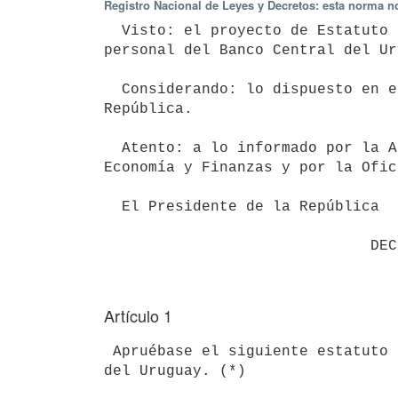
Registro Nacional de Leyes y Decretos: esta norma no
  Visto: el proyecto de Estatuto del Funcionario, aplicable para el

personal del Banco Central del Ur
  Considerando: lo dispuesto en el artículo 63 de la Constitución de la

República.

  Atento: a lo informado por la Asesoría Jurídica del Ministerio de

Economía y Finanzas y por la Ofic
  El Presidente de la República

Artículo 1
 Apruébase el siguiente estatuto para los funcionarios del Banco Central
