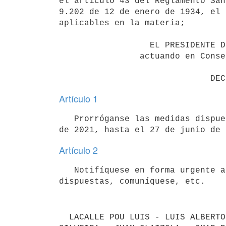
el artículo 43 del Reglamento San
9.202 de 12 de enero de 1934, el 
aplicables en la materia;

                  EL PRESIDENTE DE LA REPÚBLICA 

                actuando en Consejo de Ministros 

Artículo 1
   Prorróganse las medidas dispuestas en los artículos 1, 2, 6, 7 y 12 del Decreto Nº 90/021, de 23 de marzo 
de 2021, hasta el 27 de junio de 
Artículo 2
   Notifíquese en forma urgente a los organismos públicos y privados con competencia en las medidas 
dispuestas, comuníquese, etc.
  LACALLE POU LUIS - LUIS ALBERTO HEBER - FRANCISCO BUSTILLO - AZUCENA ARBELECHE - JAVIER GARCÍA - PABLO DA 