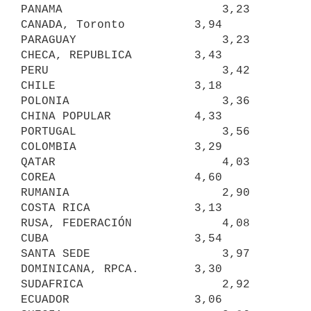
PANAMA                       3,23

CANADA, Toronto          3,94     
PARAGUAY                     3,23

CHECA, REPUBLICA         3,43     
PERU                         3,42

CHILE                    3,18     
POLONIA                      3,36

CHINA POPULAR            4,33     
PORTUGAL                     3,56

COLOMBIA                 3,29     
QATAR                        4,03

COREA                    4,60     
RUMANIA                      2,90

COSTA RICA               3,13     
RUSA, FEDERACIÓN             4,08

CUBA                     3,54     
SANTA SEDE                   3,97

DOMINICANA, RPCA.        3,30     
SUDAFRICA                    2,92

ECUADOR                  3,06     