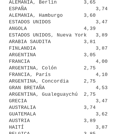
ALEMANIA, Berlín         3,65     
ESPAÑA                       3,74

ALEMANIA, Hamburgo       3,60     
ESTADOS UNIDOS               3,47

ANGOLA                   4,39     
ESTADOS UNIDOS, Nueva York   3,89

ARABIA SAUDITA           3,81     
FINLANDIA                    3,87

ARGENTINA                3,05     
FRANCIA                      4,00

ARGENTINA, Colón         2,75     
FRANCIA, París               4,10

ARGENTINA, Concordia     2,75     
GRAN BRETAÑA                 4,53

ARGENTINA, Gualeguaychú  2,75     
GRECIA                       3,47

AUSTRALIA                3,74     
GUATEMALA                    3,62

AUSTRIA                  3,89     
HAITÍ                        3,87

BELGICA                  3,85     