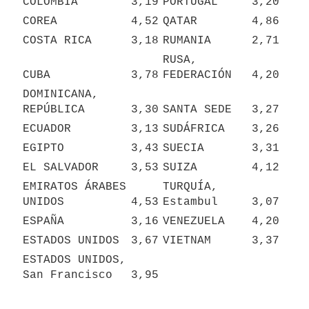
COLOMBIA
3,19
PORTUGAL
3,20
COREA
4,52
QATAR
4,86
COSTA RICA
3,18
RUMANIA
2,71
RUSA, 
CUBA
3,78
FEDERACIÓN
4,20
DOMINICANA, 
REPÚBLICA
3,30
SANTA SEDE
3,27
ECUADOR
3,13
SUDÁFRICA
3,26
EGIPTO
3,43
SUECIA
3,31
EL SALVADOR
3,53
SUIZA
4,12
EMIRATOS ÁRABES 
TURQUÍA, 
UNIDOS
4,53
Estambul
3,07
ESPAÑA
3,16
VENEZUELA
4,20
ESTADOS UNIDOS
3,67
VIETNAM
3,37
ESTADOS UNIDOS, 
San Francisco
3,95