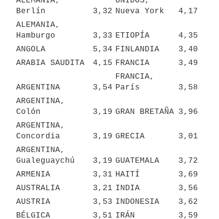
ALEMANIA, 
UNIDOS, 
Berlín
3,32
Nueva York
4,17
ALEMANIA, 
Hamburgo
3,33
ETIOPÍA
4,35
ANGOLA
5,34
FINLANDIA
3,40
ARABIA SAUDITA
4,15
FRANCIA
3,49
FRANCIA, 
ARGENTINA
3,54
París
3,58
ARGENTINA, 
Colón
3,19
GRAN BRETAÑA
3,96
ARGENTINA, 
Concordia
3,19
GRECIA
3,01
ARGENTINA, 
Gualeguaychú
3,19
GUATEMALA
3,72
ARMENIA
3,31
HAITÍ
3,69
AUSTRALIA
3,21
INDIA
3,56
AUSTRIA
3,53
INDONESIA
3,62
BÉLGICA
3,51
IRÁN
3,59