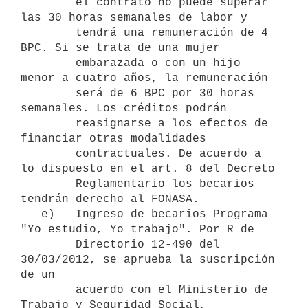
        el contrato no puede superar 
las 30 horas semanales de labor y

        tendrá una remuneración de 4 
BPC. Si se trata de una mujer

        embarazada o con un hijo 
menor a cuatro años, la remuneración

        será de 6 BPC por 30 horas 
semanales. Los créditos podrán

        reasignarse a los efectos de 
financiar otras modalidades

        contractuales. De acuerdo a 
lo dispuesto en el art. 8 del Decreto

        Reglamentario los becarios 
tendrán derecho al FONASA. 

   e)   Ingreso de becarios Programa 
"Yo estudio, Yo trabajo". Por R de

        Directorio 12-490 del 
30/03/2012, se aprueba la suscripción 
de un

        acuerdo con el Ministerio de 
Trabajo y Seguridad Social,
