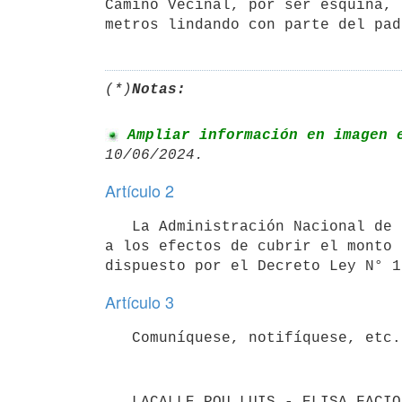
Camino Vecinal, por ser esquina, 
metros lindando con parte del pad
(*)
Notas:
 Ampliar información en imagen 
Artículo 2
   La Administración Nacional de Usinas y Trasmisiones Eléctricas (UTE) habrá de hacer una reserva prudencial 
a los efectos de cubrir el monto 
Artículo 3
   Comuníquese, notifíquese, etc.
   LACALLE POU LUIS - ELISA FAC