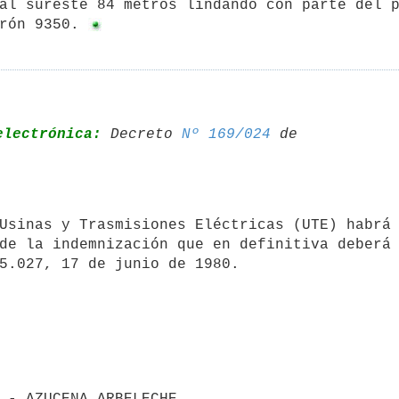
al sureste 84 metros lindando con parte del p
rón 9350. 
electrónica:
 Decreto 
Nº 169/024
 de 

de la indemnización que en definitiva deberá 
IO - AZUCENA ARBELECHE