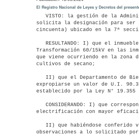
El Registro Nacional de Leyes y Decretos del present
   VISTO: la gestión de la Administración Nacional de Usinas y Transmisiones Eléctricas (UTE), por la que 
solicita la designación para ser 
cincuenta) ubicado en la 7ª secci
   RESULTANDO: I) que el inmueble de referencia será destinado a la construcción de una Estación de 
Transformación 60/15kV en las inm
que viene ocurriendo en la zona d
cultivos de secano;

   II) que el Departamento de Bienes Raíces de UTE estima para la fracción de 9612 m² 40 dm² de superficie a 
expropiarse un valor de U.I. 90.3
establecido por la Ley N° 19.355 
   CONSIDERANDO: I) que corresponde acceder a lo solicitado, en mérito de que UTE podrá brindar el servicio de 
electrificación con mayor eficaci
   II) que habiéndose conferido vista de obrados al Instituto Nacional de Colonización, no formula 
observaciones a lo solicitado por