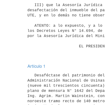
   III) que la Asesoría Jurídica del Ministerio de Industria, Energía y Minería, informa que corresponde la 
desafectación del inmueble del pa
UTE, y en lo demás no tiene obser
   ATENTO: a lo expuesto, y a lo dispuesto por la Ley N° 3.958, de 28 de marzo de 1912, y sus modificativas, 
los Decretos Leyes N° 14.694, de 
por la Asesoría Jurídica del Mini
                      EL PRESIDENTE DE LA REPÚBLICA

Artículo 1
   Desaféctase del patrimonio del Instituto Nacional de Colonización y aféctase posteriormente al de la 
Administración Nacional de Usinas
(nueve mil trescientos cincuenta)
plano de mensura N° 1642 del Depa
Ing. Agrim. Martin Wainstein, con
noroeste tramo recto de 140 metro