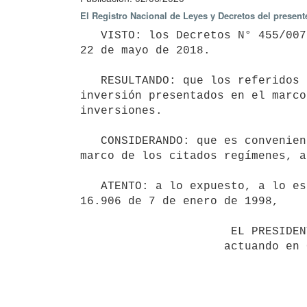
El Registro Nacional de Leyes y Decretos del presen
   VISTO: los Decretos N° 455/007 de 26 de noviembre de 2007, N° 2/012 de 9 de enero de 2012 y N° 143/018 de 
22 de mayo de 2018.

   RESULTANDO: que los referidos Decretos regulan los beneficios tributarios aplicables a proyectos de 
inversión presentados en el marco
inversiones.

   CONSIDERANDO: que es conveniente incrementar transitoriamente los beneficios tributarios otorgados en el 
marco de los citados regímenes, a
   ATENTO: a lo expuesto, a lo establecido por el Decreto-Ley N° 14.178 de 28 de marzo de 1974 y por la Ley N° 
16.906 de 7 de enero de 1998,

                      EL PRESIDENTE DE LA REPÚBLICA

                     actuando en Consejo de Ministros
