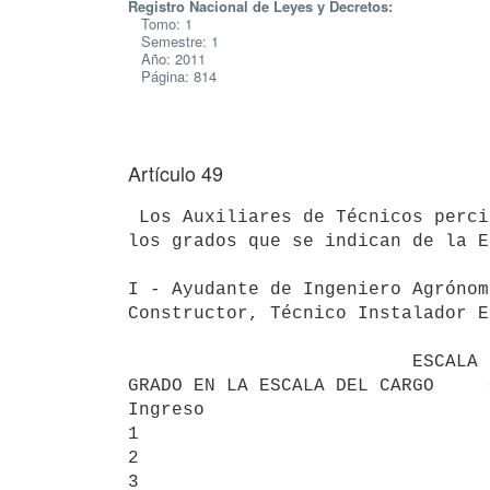
Registro Nacional de Leyes y Decretos:
Tomo: 1
Semestre: 1
Año: 2011
Página: 814
Artículo 49
 Los Auxiliares de Técnicos percibirán sus remuneraciones, con ajuste a

los grados que se indican de la E
I - Ayudante de Ingeniero Agrónom
Constructor, Técnico Instalador E
                          ESCALA 29

GRADO EN LA ESCALA DEL CARGO     
Ingreso                          2
1                                3
2                                3
3                                3