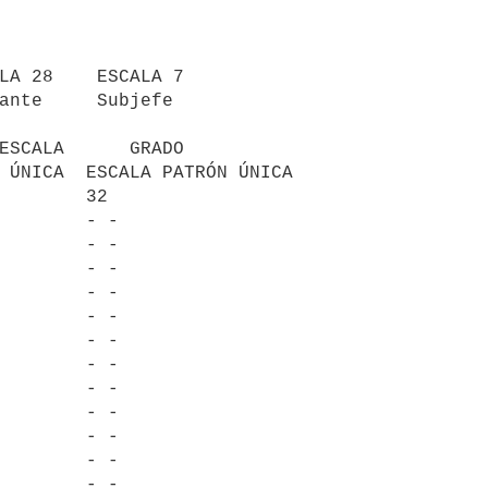
ESCALA      GRADO

 ÚNICA  ESCALA PATRÓN ÚNICA

        32

        - -

        - -

        - -

        - -

        - -    

        - -

        - -

        - -

        - -

        - -

        - -

        - -
