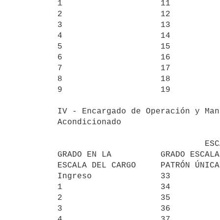
1                    11          
2                    12          
3                    13          
4                    14          
5                    15          
6                    16          
7                    17          
8                    18          
9                    19          
IV - Encargado de Operación y Man
Acondicionado

                              ESCALA 32

GRADO EN LA          GRADO ESCALA
ESCALA DEL CARGO     PATRÓN ÚNICA
Ingreso              33          
1                    34          
2                    35          
3                    36          
4                    37          