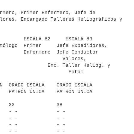
rmero, Primer Enfermero, Jefe de

lores, Encargado Talleres Heliográficos y

               Valores, 

nc. Taller Heliog. y    

                    Fotoc

N  GRADO ESCALA    GRADO ESCALA

   33              38

   - -             - -

   - -             - -

   - -             - -

   - -             - -
