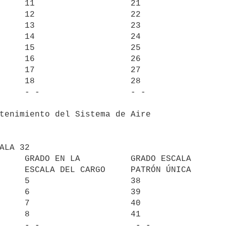
     11                   21

     12                   22

     13                   23

     14                   24

     15                   25

     16                   26

     17                   27

     18                   28

     - -                  - -

tenimiento del Sistema de Aire

     GRADO EN LA          GRADO ESCALA

     ESCALA DEL CARGO     PATRÓN ÚNICA

     5                    38

     6                    39

     7                    40

     8                    41

     - -                   - -
