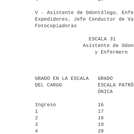
V - Asistente de Odontólogo, Enfe
Expedidores, Jefe Conductor de Va
Fotocopiadoras

                  ESCALA 31              ESCALA 82     ESCALA 83

                Asistente de Odontólogo  Primer     Jefe Expedidores,                                        

                    y Enfermero          Enfermero  Jefe Conductor  

                                       
                                                 E
                                    
GRADO EN LA ESCALA   GRADO

DEL CARGO            ESCALA PATRÓ
                     ÚNICA          PATRÓN ÚNICA    PATRÓN ÚNICA

Ingreso              16          
1                    17          
2                    18          
3                    19          
4                    20          