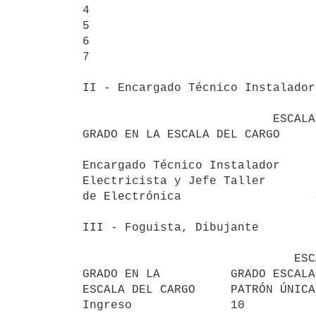
4                                3
5                                3
6                                3
7                                3
II - Encargado Técnico Instalador
                           ESCALA 9

GRADO EN LA ESCALA DEL CARGO     
Encargado Técnico Instalador

Electricista y Jefe Taller

de Electrónica                   4
III - Foguista, Dibujante

                              ESCALA 28

GRADO EN LA          GRADO ESCALA
ESCALA DEL CARGO     PATRÓN ÚNICA
Ingreso              10          