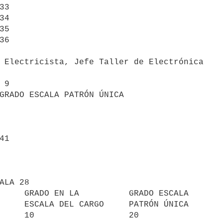
3

4

5

6

 Electricista, Jefe Taller de Electrónica

GRADO ESCALA PATRÓN ÚNICA

1

     GRADO EN LA          GRADO ESCALA

     ESCALA DEL CARGO     PATRÓN ÚNICA

     10                   20
