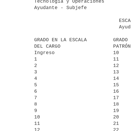
Tecnología y Operaciones

Ayudante - Subjefe

                             ESCALA 28    ESCALA 7

                             Ayudante     Subjefe

GRADO EN LA ESCALA         GRADO 
DEL CARGO                  PATRÓN
Ingreso                    10    
1                          11    
2                          12    
3                          13    
4                          14    
5                          15    
6                          16    
7                          17    
8                          18    
9                          19    
10                         20    
11                         21    
12                         22    