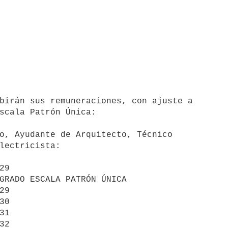
scala Patrón Única:

o, Ayudante de Arquitecto, Técnico

lectricista:

GRADO ESCALA PATRÓN ÚNICA

9

0

1

2
