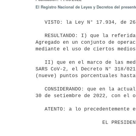
El Registro Nacional de Leyes y Decretos del presen
   VISTO: la Ley N° 17.934, de 26 de diciembre de 2005, y el Decreto N° 318/021, de 22 de setiembre de 2021;

   RESULTANDO: I) que la referida Ley faculta al Poder Ejecutivo a establecer una rebaja del Impuesto al Valor 
Agregado en un conjunto de operac
mediante el uso de ciertos medios
   II) que en el marco de las medidas implementadas para hacer frente a la pandemia ocasionada por el virus 
SARS CoV-2, el Decreto N° 318/021
(nueve) puntos porcentuales hasta
   CONSIDERANDO: que en la actual coyuntura se entiende conveniente mantener la rebaja en dicho nivel hasta el 
30 de setiembre de 2022, con el o
   ATENTO: a lo precedentemente expuesto;

                      EL PRESIDENTE DE LA REPÚBLICA
