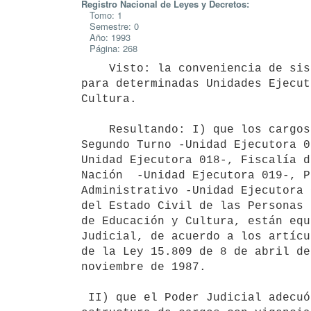
Registro Nacional de Leyes y Decretos:
Tomo: 1
Semestre: 0
Año: 1993
Página: 268
    Visto: la conveniencia de sistematizar las equiparaciones vigentes

para determinadas Unidades Ejecut
Cultura.

    Resultando: I) que los cargos de las Fiscalías de Gobierno de Primer y

Segundo Turno -Unidad Ejecutora 0
Unidad Ejecutora 018-, Fiscalía d
Nación  -Unidad Ejecutora 019-, P
Administrativo -Unidad Ejecutora 
del Estado Civil de las Personas 
de Educación y Cultura, están equ
Judicial, de acuerdo a los artícu
de la Ley 15.809 de 8 de abril de
noviembre de 1987.

 II) que el Poder Judicial adecuó sus escalafones y racionalizó su
