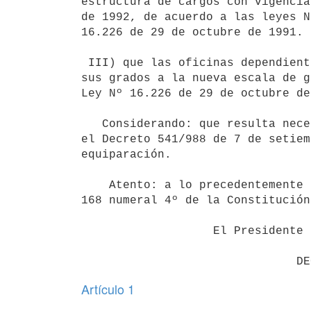
estructura de cargos con vigencia
de 1992, de acuerdo a las leyes N
16.226 de 29 de octubre de 1991.

 III) que las oficinas dependientes de la Administración Central adecuaron

sus grados a la nueva escala de g
Ley Nº 16.226 de 29 de octubre de
   Considerando: que resulta necesario ajustar las normas contenidas en

el Decreto 541/988 de 7 de setiem
equiparación.

    Atento: a lo precedentemente expuesto y a lo dispuesto por el artículo

168 numeral 4º de la Constitución
                   El Presidente de la República

Artículo 1