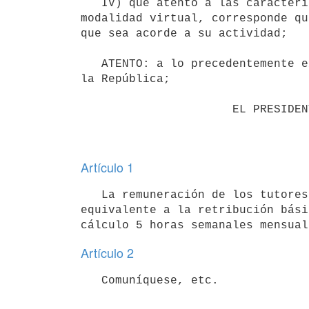
   IV) que atento a las características de la tarea de los tutores de la Tecnicatura en Gestión Pública en la 
modalidad virtual, corresponde qu
que sea acorde a su actividad;

   ATENTO: a lo precedentemente expuesto y a lo dispuesto por ordinal 4 del artículo 168 de la Constitución de 
la República;

                      EL PRESIDENTE DE LA REPÚBLICA

Artículo 1
   La remuneración de los tutores de la Tecnicatura en Gestión Pública en la modalidad virtual será 
equivalente a la retribución bási
Artículo 2