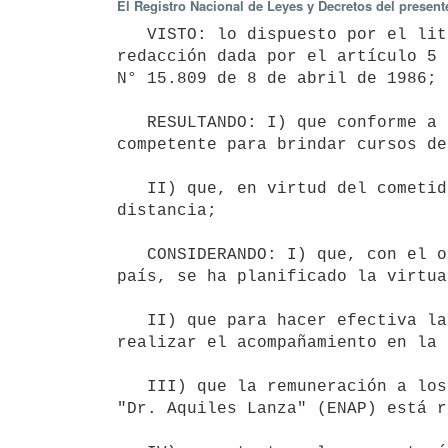
El Registro Nacional de Leyes y Decretos del presen
   VISTO: lo dispuesto por el literal c) del artículo 4 de la Ley N° 15.757 de 15 de julio de 1985 en la 
redacción dada por el artículo 5 
N° 15.809 de 8 de abril de 1986;

   RESULTANDO: I) que conforme a la primera de las disposiciones citadas, la Oficina Nacional del Servicio es 
competente para brindar cursos de
   II) que, en virtud del cometido asignado, ha planificado y dictado la Tecnicatura en Gestión Pública a 
distancia;

   CONSIDERANDO: I) que, con el objetivo de facilitar la formación de los funcionarios públicos en todo el 
país, se ha planificado la virtua
   II) que para hacer efectiva la mencionada virtualización es necesario contar con tutores, quienes habrán de 
realizar el acompañamiento en la 
   III) que la remuneración a los docentes que dictan cursos en la Escuela Nacional de Administración Pública 
"Dr. Aquiles Lanza" (ENAP) está r