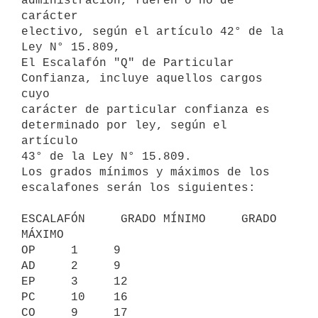
administración, fueren o no de 
carácter

electivo, según el artículo 42° de la 
Ley N° 15.809,

El Escalafón "Q" de Particular 
Confianza, incluye aquellos cargos 
cuyo

carácter de particular confianza es 
determinado por ley, según el 
artículo

43° de la Ley N° 15.809.

Los grados mínimos y máximos de los 
escalafones serán los siguientes:

ESCALAFÓN     GRADO MÍNIMO     GRADO 
MÁXIMO

OP     1     9

AD     2     9

EP     3     12

PC     10    16

CO     9     17
